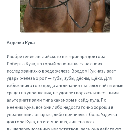
Уздечка Кука
Изобретение английского ветеринара доктора
Роберта Кука, который основывался на своих
исследованиях о вреде железа. Вредом Кук называет
удары железа о рот — губы, зубы, дёсны, щёки. Для
избежания этого вреда англичанин пытался найти иные
средства управления, не удовлетворяясь известными
альтернативами типа хакаморы и сайд-пула. По
мнению Кука, все они либо недостаточно хороши в
управлении лошадью, либо причиняют боль. Уздечка
доктора Кука, по его мнению, лишена всех
вышеперечисленных недостатков, ведь она действует