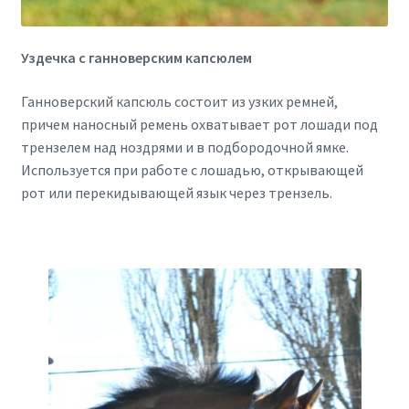
Уздечка с ганноверским капсюлем
Ганноверский капсюль состоит из узких ремней,
причем наносный ремень охватывает рот лошади под
трензелем над ноздрями и в подбородочной ямке.
Используется при работе с лошадью, открывающей
рот или перекидывающей язык через трензель.