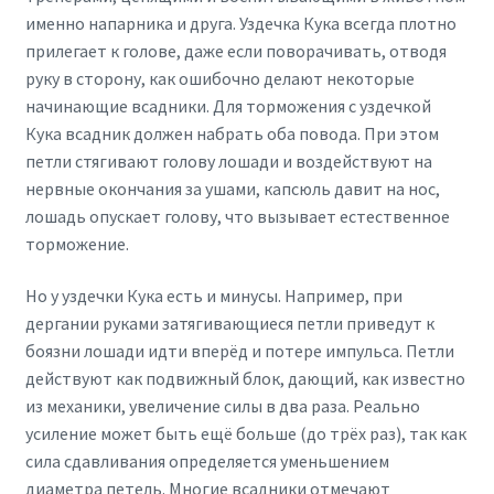
именно напарника и друга. Уздечка Кука всегда плотно
прилегает к голове, даже если поворачивать, отводя
руку в сторону, как ошибочно делают некоторые
начинающие всадники. Для торможения с уздечкой
Кука всадник должен набрать оба повода. При этом
петли стягивают голову лошади и воздействуют на
нервные окончания за ушами, капсюль давит на нос,
лошадь опускает голову, что вызывает естественное
торможение.
Но у уздечки Кука есть и минусы. Например, при
дергании руками затягивающиеся петли приведут к
боязни лошади идти вперёд и потере импульса. Петли
действуют как подвижный блок, дающий, как известно
из механики, увеличение силы в два раза. Реально
усиление может быть ещё больше (до трёх раз), так как
сила сдавливания определяется уменьшением
диаметра петель. Многие всадники отмечают