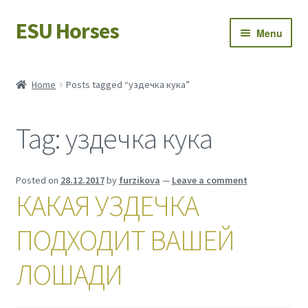
ESU Horses
Skip
Skip
Menu
to
to
navigation
content
Horse sales
Home
Posts tagged “уздечка кука”
Latest news
Tag:
уздечка кука
Save Horses
My account
Posted on
28.12.2017
by
furzikova
—
Leave a comment
КАКАЯ УЗДЕЧКА
ПОДХОДИТ ВАШЕЙ
ЛОШАДИ