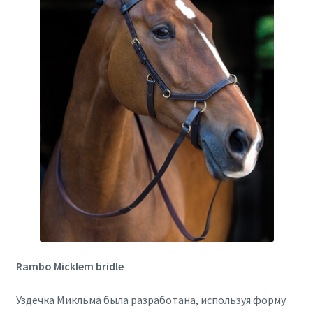
Rambo Micklem bridle
Уздечка Микльма была разработана, используя форму