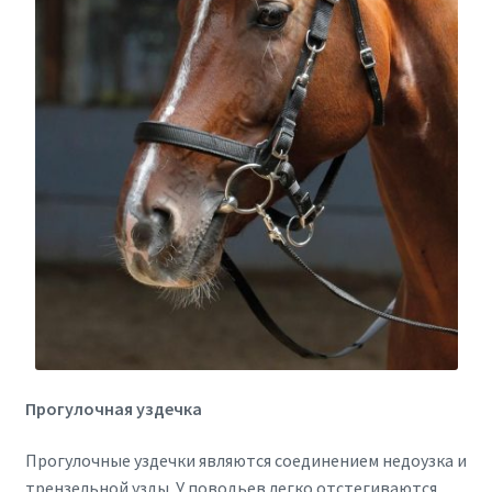
Прогулочная уздечка
Прогулочные уздечки являются соединением недоузка и
трензельной узды. У поводьев легко отстегиваются