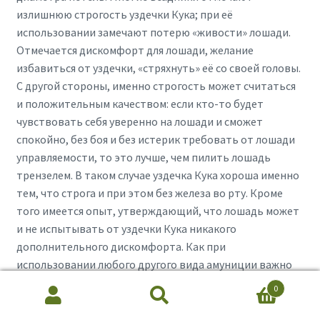
излишнюю строгость уздечки Кука; при её
использовании замечают потерю «живости» лошади.
Отмечается дискомфорт для лошади, желание
избавиться от уздечки, «стряхнуть» её со своей головы.
С другой стороны, именно строгость может считаться
и положительным качеством: если кто-то будет
чувствовать себя уверенно на лошади и сможет
спокойно, без боя и без истерик требовать от лошади
управляемости, то это лучше, чем пилить лошадь
трензелем. В таком случае уздечка Кука хороша именно
тем, что строга и при этом без железа во рту. Кроме
того имеется опыт, утверждающий, что лошадь может
и не испытывать от уздечки Кука никакого
дополнительного дискомфорта. Как при
использовании любого другого вида амуниции важно
грамотное, обдуманное управление и чёткое осознание
0
Search
Search
желаемого управления.
for: