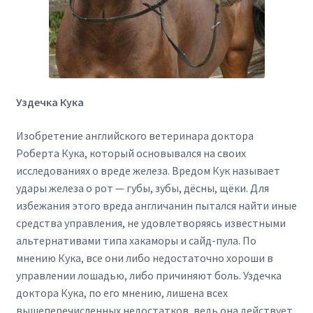
Уздечка Кука
Изобретение английского ветеринара доктора
Роберта Кука, который основывался на своих
исследованиях о вреде железа. Вредом Кук называет
удары железа о рот — губы, зубы, дёсны, щёки. Для
избежания этого вреда англичанин пытался найти иные
средства управления, не удовлетворяясь известными
альтернативами типа хакаморы и сайд-пула. По
мнению Кука, все они либо недостаточно хороши в
управлении лошадью, либо причиняют боль. Уздечка
доктора Кука, по его мнению, лишена всех
вышеперечисленных недостатков, ведь она действует