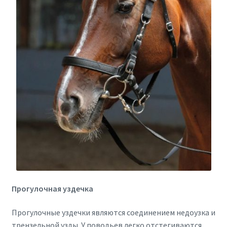
Прогулочная уздечка
Прогулочные уздечки являются соединением недоузка и
трензельной узды. У поводьев легко отстегиваются