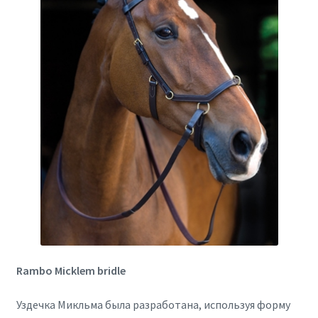
Rambo Micklem bridle
Уздечка Микльма была разработана, используя форму