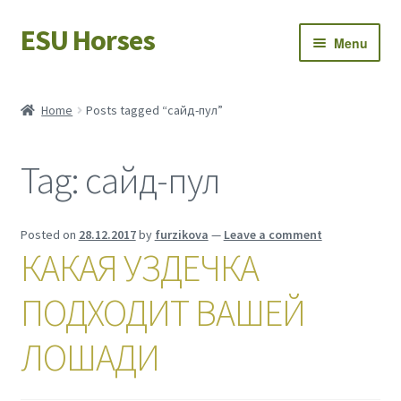
ESU Horses
Skip
Skip
Menu
to
to
navigation
content
Horse sales
Home
Posts tagged “сайд-пул”
Latest news
Tag:
сайд-пул
Save Horses
My account
Posted on
28.12.2017
by
furzikova
—
Leave a comment
КАКАЯ УЗДЕЧКА
ПОДХОДИТ ВАШЕЙ
ЛОШАДИ