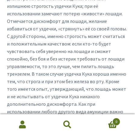
излишнюю строгость уздечки Кука; при её
использовании замечают потерю «живости» лошади.
Отмечается дискомфорт для лошади, желание
избавиться от уздечки, «стряхнуть» её со своей головы.
С другой стороны, именно строгость может считаться
и положительным качеством: если кто-то будет
чувствовать себя уверенно на лошади и сможет
спокойно, без боя и без истерик требовать от лошади
управляемости, то это лучше, чем пилить лошадь
трензелем. В таком случае уздечка Кука хороша именно
тем, что строга и при этом без железа во рту. Кроме
того имеется опыт, утверждающий, что лошадь может
и не испытывать от уздечки Кука никакого
дополнительного дискомфорта. Как при
использовании любого другого вида амуниции важно
грамотное, обдуманное управление и чёткое осознание
0
Search
Search
желаемого управления.
for: