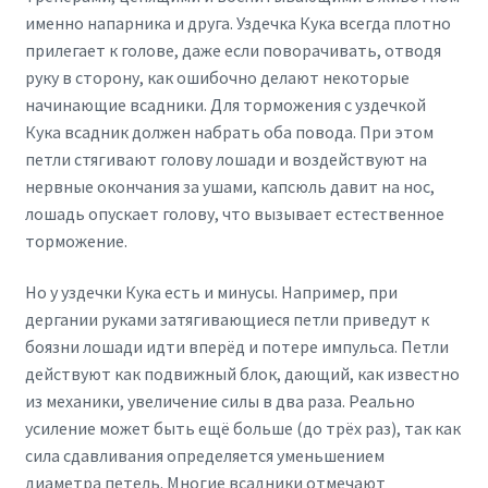
именно напарника и друга. Уздечка Кука всегда плотно
прилегает к голове, даже если поворачивать, отводя
руку в сторону, как ошибочно делают некоторые
начинающие всадники. Для торможения с уздечкой
Кука всадник должен набрать оба повода. При этом
петли стягивают голову лошади и воздействуют на
нервные окончания за ушами, капсюль давит на нос,
лошадь опускает голову, что вызывает естественное
торможение.
Но у уздечки Кука есть и минусы. Например, при
дергании руками затягивающиеся петли приведут к
боязни лошади идти вперёд и потере импульса. Петли
действуют как подвижный блок, дающий, как известно
из механики, увеличение силы в два раза. Реально
усиление может быть ещё больше (до трёх раз), так как
сила сдавливания определяется уменьшением
диаметра петель. Многие всадники отмечают