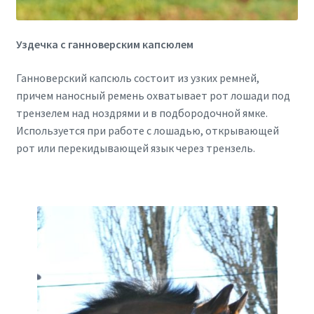
Уздечка с ганноверским капсюлем
Ганноверский капсюль состоит из узких ремней,
причем наносный ремень охватывает рот лошади под
трензелем над ноздрями и в подбородочной ямке.
Используется при работе с лошадью, открывающей
рот или перекидывающей язык через трензель.