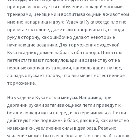
принцип используется в обучении лошадей многими
тренерами, ценящими и воспитывающими в животном
именно напарника и друга. Уздечка Кука всегда плотно
прилегает к голове, даже если поворачивать, отводя
руку в сторону, как ошибочно делают некоторые
начинающие всадники. Для торможения с уздечкой
Кука всадник должен набрать оба повода. При этом
петли стягивают голову лошади и воздействуют на
нервные окончания за ушами, капсюль давит на нос,
лошадь опускает голову, что вызывает естественное
торможение.
Но у уздечки Кука есть и минусы. Например, при
дергании руками затягивающиеся петли приведут к
боязни лошади идти вперёд и потере импульса. Петли
действуют как подвижный блок, дающий, как известно
из механики, увеличение силы в два раза. Реально
усиление может быть ещё больше (до трёх раз), так как