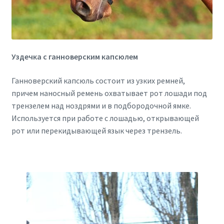
Уздечка с ганноверским капсюлем
Ганноверский капсюль состоит из узких ремней,
причем наносный ремень охватывает рот лошади под
трензелем над ноздрями и в подбородочной ямке.
Используется при работе с лошадью, открывающей
рот или перекидывающей язык через трензель.