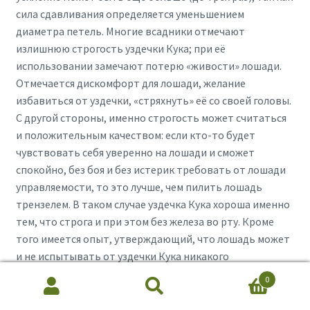
сила сдавливания определяется уменьшением
диаметра петель. Многие всадники отмечают
излишнюю строгость уздечки Кука; при её
использовании замечают потерю «живости» лошади.
Отмечается дискомфорт для лошади, желание
избавиться от уздечки, «стряхнуть» её со своей головы.
С другой стороны, именно строгость может считаться
и положительным качеством: если кто-то будет
чувствовать себя уверенно на лошади и сможет
спокойно, без боя и без истерик требовать от лошади
управляемости, то это лучше, чем пилить лошадь
трензелем. В таком случае уздечка Кука хороша именно
тем, что строга и при этом без железа во рту. Кроме
того имеется опыт, утверждающий, что лошадь может
и не испытывать от уздечки Кука никакого
дополнительного дискомфорта. Как при
0
Search
Search
использовании любого другого вида амуниции важно
for:
грамотное, обдуманное управление и чёткое осознание