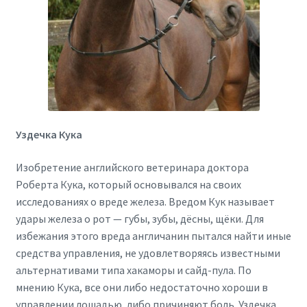
Уздечка Кука
Изобретение английского ветеринара доктора
Роберта Кука, который основывался на своих
исследованиях о вреде железа. Вредом Кук называет
удары железа о рот — губы, зубы, дёсны, щёки. Для
избежания этого вреда англичанин пытался найти иные
средства управления, не удовлетворяясь известными
альтернативами типа хакаморы и сайд-пула. По
мнению Кука, все они либо недостаточно хороши в
управлении лошадью, либо причиняют боль. Уздечка