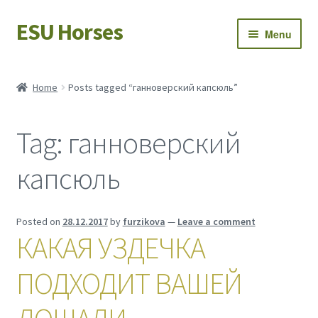
ESU Horses
Skip
Skip
Menu
to
to
navigation
content
Horse sales
Home
Posts tagged “ганноверский капсюль”
Latest news
Tag:
ганноверский
Save Horses
капсюль
My account
Posted on
28.12.2017
by
furzikova
—
Leave a comment
КАКАЯ УЗДЕЧКА
ПОДХОДИТ ВАШЕЙ