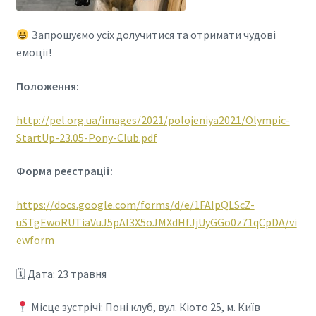
Запрошуємо усіх долучитися та отримати чудові
емоції!
Положення:
http://pel.org.ua/images/2021/polojeniya2021/Olympic-
StartUp-23.05-Pony-Club.pdf
Форма реєстрації:
https://docs.google.com/forms/d/e/1FAIpQLScZ-
uSTgEwoRUTiaVuJ5pAl3X5oJMXdHfJjUyGGo0z71qCpDA/vi
ewform
🗓 Дата: 23 травня
Місце зустрічі: Поні клуб, вул. Кіото 25, м. Київ