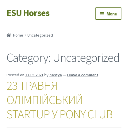
ESU Horses
Skip
Skip
Menu
to
to
navigation
content
Horse sales
Home
Uncategorized
Latest news
Category:
Uncategorized
Save Horses
My account
Posted on
17.05.2021
by
nastya
—
Leave a comment
23 ТРАВНЯ
ОЛІМПІЙСЬКИЙ
STARTUP У PONY CLUB