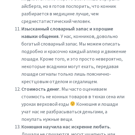
айсберга, но я готов поспорить, что конник
разбирается в медицине лучше, чем
среднестатистический человек.
Изысканный словарный запас и хорошие
навыки общения.
У нас, конников, довольно
богатый словарный запас. Мы можем описать
подробно и красочно каждый аллюр и движение
лошади. Кроме того, и это просто невероятно,
некоторые всадники могут ехать, передавая
лошади сигналы только лишь пояснично-
крестцовым отделом и седалищем.
Стоимость денег.
Мы часто оцениваем
стоимость не конных товаров в тюках сена или
уроках верховой езды
Конюшня и лошади
учат нас не разбрасываться деньгами, а
покупать нужные вещи.
Конюшня научила нас искренне любить.
Лошади не слушаются, могут ущипнуть или