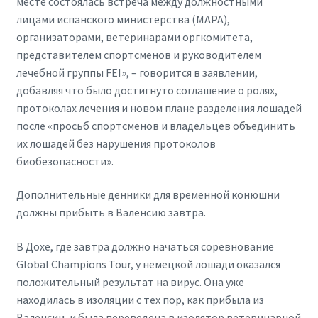
месте состоялась встреча между должностными
лицами испанского министерства (MAPA),
организаторами, ветеринарами оргкомитета,
представителем спортсменов и руководителем
лечебной группы FEI», – говорится в заявлении,
добавляя что было достигнуто соглашение о ролях,
протоколах лечения и новом плане разделения лошадей
после «просьб спортсменов и владельцев объединить
их лошадей без нарушения протоколов
биобезопасности».
Дополнительные денники для временной конюшни
должны прибыть в Валенсию завтра.
В Дохе, где завтра должно начаться соревнование
Global Champions Tour, у немецкой лошади оказался
положительный результат на вирус. Она уже
находилась в изоляции с тех пор, как прибыла из
Валенсии, и была переведена в изолятор ветеринарной