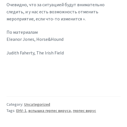
Очевидно, что за ситуацией будут внимательно
следить, и у нас есть возможность отменить
мероприятие, если что-то изменится ».
По материалам
Eleanor Jones, Horse&Hound
Judith Faherty, The Irish Field
Category:
Uncategorized
Tags:
EHV-1
,
вспышка герпес вируса
,
герпес вирус