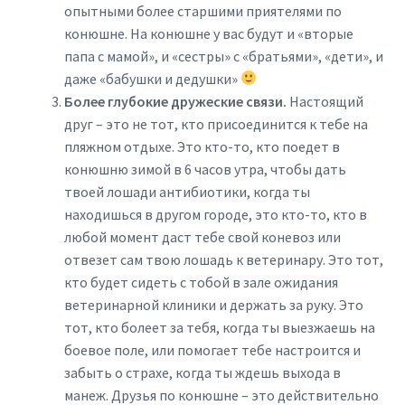
опытными более старшими приятелями по
конюшне. На конюшне у вас будут и «вторые
папа с мамой», и «сестры» с «братьями», «дети», и
даже «бабушки и дедушки»
Более глубокие дружеские связи.
Настоящий
друг – это не тот, кто присоединится к тебе на
пляжном отдыхе. Это кто-то, кто поедет в
конюшню зимой в 6 часов утра, чтобы дать
твоей лошади антибиотики, когда ты
находишься в другом городе, это кто-то, кто в
любой момент даст тебе свой коневоз или
отвезет сам твою лошадь к ветеринару. Это тот,
кто будет сидеть с тобой в зале ожидания
ветеринарной клиники и держать за руку. Это
тот, кто болеет за тебя, когда ты выезжаешь на
боевое поле, или помогает тебе настроится и
забыть о страхе, когда ты ждешь выхода в
манеж. Друзья по конюшне – это действительно