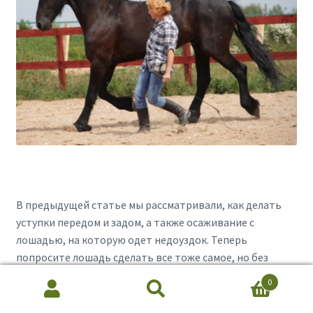
В предыдущей статье мы рассматривали, как делать
уступки передом и задом, а также осаживание с
лошадью, на которую одет недоуздок. Теперь
попросите лошадь сделать все тоже самое, но без
недоуздка. Если животное при этом отвернулось,
0
Search
наступает момент недвусмысленно его отослать. Для
Search
for:
этого четко укажите рукой, которая ближе всего к