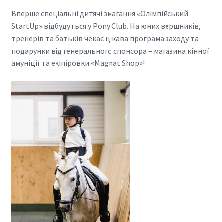
Вперше спеціальні дитячі змагання «Олімпійський
StartUp» відбудуться у Pony Club. На юних вершників,
тренерів та батьків чекає цікава програма заходу та
подарунки від генерального спонсора – магазина кінної
амуніції та екіпіровки «Magnat Shop»!