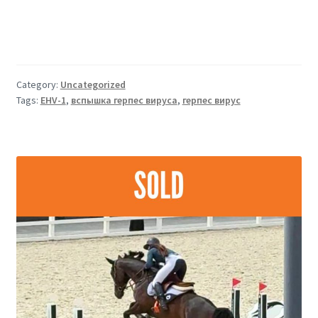
Category:
Uncategorized
Tags:
EHV-1
,
вспышка герпес вируса
,
герпес вирус