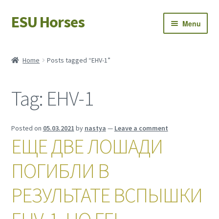
ESU Horses
Skip
Skip
Menu
to
to
navigation
content
Horse sales
Home
Posts tagged “EHV-1”
Latest news
Tag:
EHV-1
Save Horses
My account
Posted on
05.03.2021
by
nastya
—
Leave a comment
ЕЩЕ ДВЕ ЛОШАДИ
ПОГИБЛИ В
РЕЗУЛЬТАТЕ ВСПЫШКИ