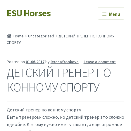
ESU Horses
Skip
Skip
Menu
to
to
navigation
content
Horse sales
Home
Uncategorized
ДЕТСКИЙ ТРЕНЕР ПО КОННОМУ
СПОРТУ
Latest news
Save Horses
Posted on
01.06.2017
by
lerasafronkova
—
Leave a comment
ДЕТСКИЙ ТРЕНЕР ПО
My account
КОННОМУ СПОРТУ
Детский тренер по конному спорту
Быть тренером- сложно, но детский тренер это сложно
вдвойне. К этому нужно иметь талант, а ещё огромное