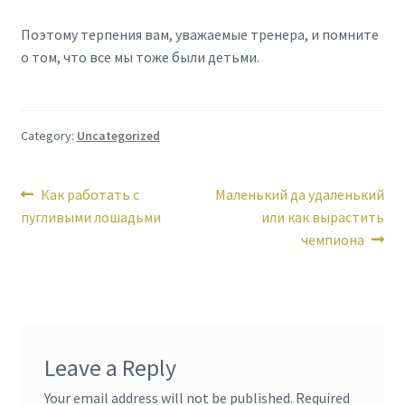
Поэтому терпения вам, уважаемые тренера, и помните
о том, что все мы тоже были детьми.
Category:
Uncategorized
Post
Previous
Next
Как работать с
Маленький да удаленький
post:
post:
пугливыми лошадьми
или как вырастить
navigation
чемпиона
Leave a Reply
Your email address will not be published.
Required