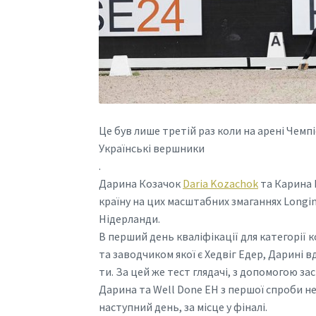
Це був лише третій раз коли на арені Чемп
Українські вершники
.
Дарина Козачок
Daria Kozachok
та Карина
країну на цих масштабних змаганнях Longi
Нідерланди.
В перший день кваліфікації для категорії 
та заводчиком якої є Хедвіг Едер, Дарині в
ти. За цей же тест глядачі, з допомогою за
Дарина та Well Done EH з першої спроби не
наступний день, за місце у фіналі.