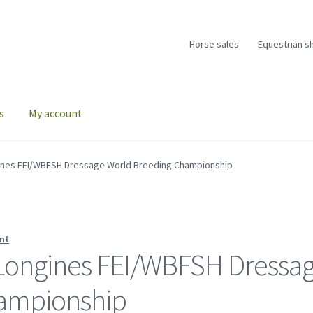
Horse sales
Equestrian s
s
My account
ngines FEI/WBFSH Dressage World Breeding Championship
nt
t Longines FEI/WBFSH Dressa
ampionship