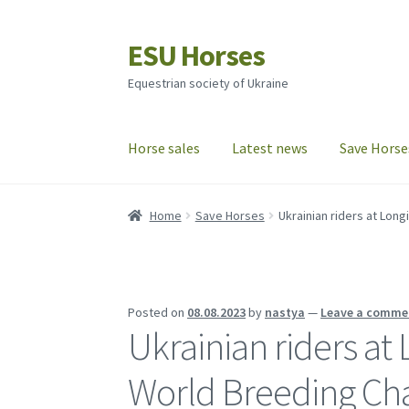
ESU Horses
Skip
Skip
to
to
Equestrian society of Ukraine
navigation
content
Horse sales
Latest news
Save Horse
Home
Save Horses
Ukrainian riders at Lo
Posted on
08.08.2023
by
nastya
—
Leave a comme
Ukrainian riders a
World Breeding Ch