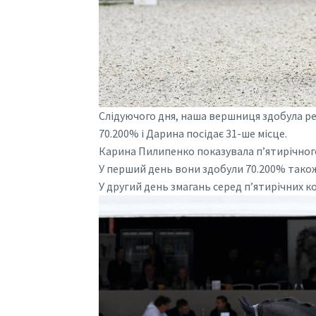
Слідуючого дня, наша вершниця здобула р
70.200% і Дарина посідає 31-ше місце.
Карина Пилипенко показувала пʼятирічного 
У перший день вони здобули 70.200% тако
У другий день змагань серед пʼятирічних 