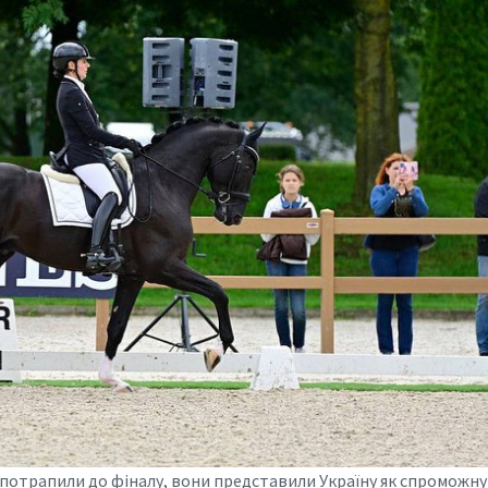
е потрапили до фіналу, вони представили Україну як спроможну