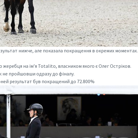
езультат нижче, але показала покращення в окремих моментах.
жеребця на імʼя Totalito, власником якого є Олег Остріков.
ж не пройшовши одразу до фіналу.
коней результат був покращений до 72.800%