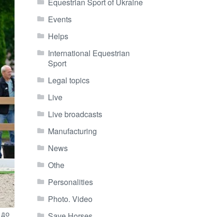
Equestrian Sport of Ukraine
Events
Helps
International Equestrian
Sport
Legal topics
Live
Live broadcasts
Manufacturing
News
Othe
Personalities
Photo. Video
 до
Save Horses