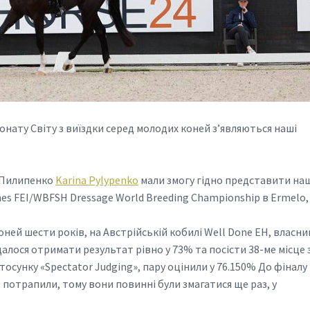
іонату Світу з виїздки серед молодих коней зʼявляються наші
 Пилипенко
Karina Pylypenko
мали змогу гідно представити на
nes FEI/WBFSH Dressage World Breeding Championship в Ermelo,
коней шести років, на Австрійській кобилі Well Done EH, власн
далося отримати результат рівно у 73% та посісти 38-ме місце з
стосунку «Spectator Judging», пару оцінили у 76.150% До фіналу
 потрапили, тому вони повинні були змагатися ще раз, у