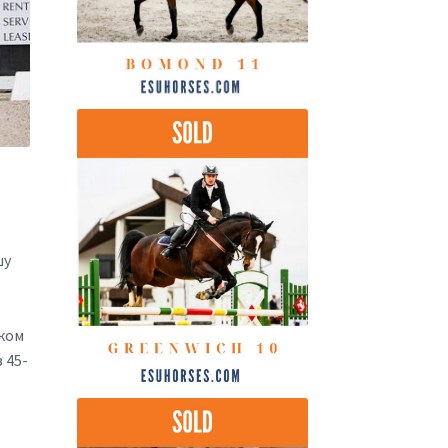
шу
иком
 45-