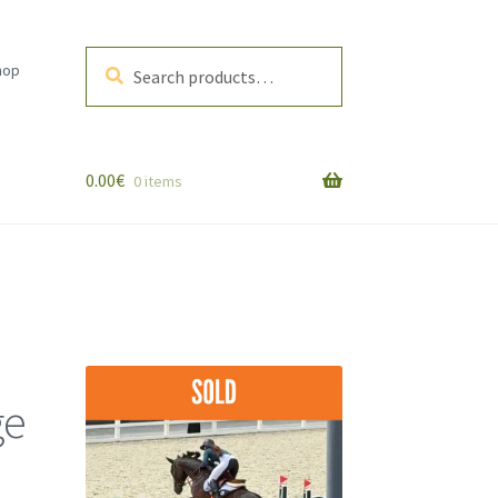
Search
Search
hop
for:
0.00
€
0 items
ge