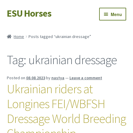
ESU Horses
Skip
Skip
Menu
to
to
navigation
content
Horse sales
Home
Posts tagged “ukrainian dressage”
Latest news
Tag:
ukrainian dressage
Save Horses
My account
Posted on
08.08.2023
by
nastya
—
Leave a comment
Ukrainian riders at
Longines FEI/WBFSH
Dressage World Breeding