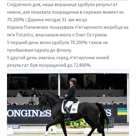
Слідуючого дня, наша вершниця здобула результат
нижче, але показала покращення в окремих моментах.
70.200% і Дарина посідає 31-ше місце.
Карина Пилипенко показувала пʼятирічного жеребця на
імʼя Totalito, власником якого є Олег Остріков.
У перший день вони здобули 70.200% також не
пройшовши одразу до фіналу.
У другий день змагань серед пʼятирічних коней
результат був покращений до 72.800%