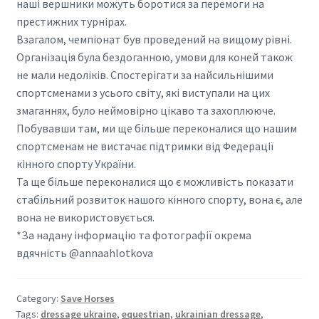
наші вершники можуть боротися за перемоги на
престижних турнірах.
Взагалом, чемпіонат був проведений на вищому рівні.
Організація була бездоганною, умови для коней також
не мали недоліків. Спостерігати за найсильнішими
спортсменами з усього світу, які виступали на цих
змаганнях, було неймовірно цікаво та захоплююче.
Побувавши там, ми ще більше переконалися що нашим
спортсменам не вистачає підтримки від Федерації
кінного спорту України.
Та ще більше переконалися що є можливість показати
стабільний розвиток нашого кінного спорту, вона є, але
вона не використовується.
*За надану інформацію та фотографії окрема
вдячність @annaahlotkova
Category:
Save Horses
Tags:
dressage ukraine
,
equestrian
,
ukrainian dressage
,