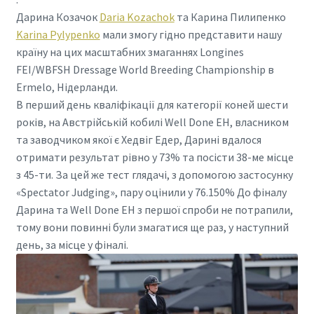
Дарина Козачок
Daria Kozachok
та Карина Пилипенко
Karina Pylypenko
мали змогу гідно представити нашу
країну на цих масштабних змаганнях Longines
FEI/WBFSH Dressage World Breeding Championship в
Ermelo, Нідерланди.
В перший день кваліфікації для категорії коней шести
років, на Австрійській кобилі Well Done EH, власником
та заводчиком якої є Хедвіг Едер, Дарині вдалося
отримати результат рівно у 73% та посісти 38-ме місце
з 45-ти. За цей же тест глядачі, з допомогою застосунку
«Spectator Judging», пару оцінили у 76.150% До фіналу
Дарина та Well Done EH з першої спроби не потрапили,
тому вони повинні були змагатися ще раз, у наступний
день, за місце у фіналі.