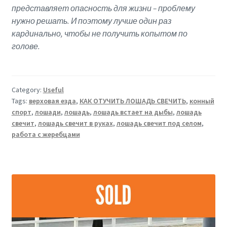
представляет опасность для жизни – проблему
нужно решать. И поэтому лучше один раз
кардинально, чтобы не получить копытом по
голове.
Category:
Useful
Tags:
верховая езда
,
КАК ОТУЧИТЬ ЛОШАДЬ СВЕЧИТЬ
,
конный
спорт
,
лошади
,
лошадь
,
лошадь встает на дыбы
,
лошадь
свечит
,
лошадь свечит в руках
,
лошадь свечит под селом
,
работа с жеребцами