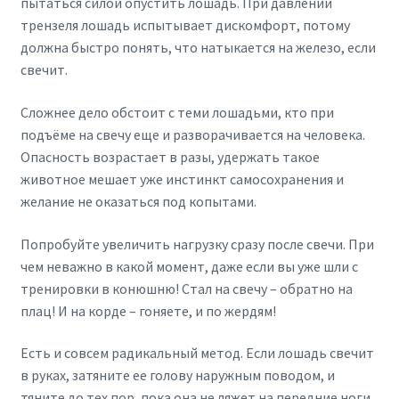
пытаться силой опустить лошадь. При давлении
трензеля лошадь испытывает дискомфорт, потому
должна быстро понять, что натыкается на железо, если
свечит.
Сложнее дело обстоит с теми лошадьми, кто при
подъёме на свечу еще и разворачивается на человека.
Опасность возрастает в разы, удержать такое
животное мешает уже инстинкт самосохранения и
желание не оказаться под копытами.
Попробуйте увеличить нагрузку сразу после свечи. При
чем неважно в какой момент, даже если вы уже шли с
тренировки в конюшню! Стал на свечу – обратно на
плац! И на корде – гоняете, и по жердям!
Есть и совсем радикальный метод. Если лошадь свечит
в руках, затяните ее голову наружным поводом, и
тяните до тех пор, пока она не ляжет на передние ноги,