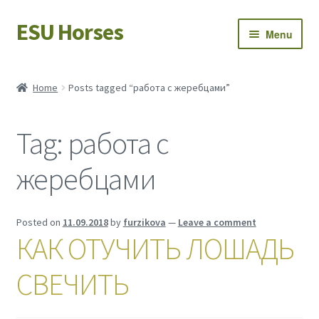
ESU Horses
Skip
Skip
Menu
to
to
navigation
content
Horse sales
Home
Posts tagged “работа с жеребцами”
Latest news
Tag:
работа с
Save Horses
жеребцами
My account
Posted on
11.09.2018
by
furzikova
—
Leave a comment
КАК ОТУЧИТЬ ЛОШАДЬ
СВЕЧИТЬ