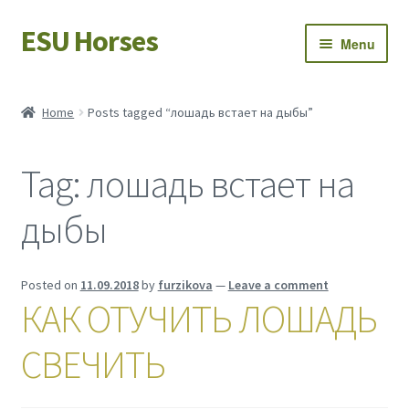
ESU Horses
Skip
Skip
Menu
to
to
navigation
content
Horse sales
Home
Posts tagged “лошадь встает на дыбы”
Latest news
Tag:
лошадь встает на
Save Horses
дыбы
My account
Posted on
11.09.2018
by
furzikova
—
Leave a comment
КАК ОТУЧИТЬ ЛОШАДЬ
СВЕЧИТЬ