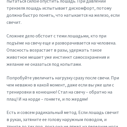
пытаться силой опустить лошадь. При давлении
трензеля лошадь испытывает дискомфорт, потому
должна быстро понять, что натыкается на железо, если
свечит.
Сложнее дело обстоит с теми лошадьми, кто при
подъёме на свечу еще и разворачивается на человека.
Опасность возрастает в разы, удержать такое
животное мешает уже инстинкт самосохранения и
желание не оказаться под копытами.
Попробуйте увеличить нагрузку сразу после свечи. При
чем неважно в какой момент, даже если вы уже шли с
тренировки в конюшню! Стал на свечу – обратно на
плац! И на корде – гоняете, и по жердям!
Есть и совсем радикальный метод. Если лошадь свечит
в руках, затяните ее голову наружным поводом, и
тяните до тех пор, пока она не ляжет на передние ноги,