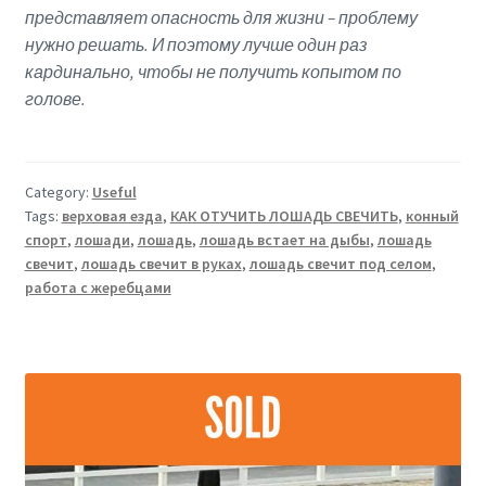
представляет опасность для жизни – проблему
нужно решать. И поэтому лучше один раз
кардинально, чтобы не получить копытом по
голове.
Category:
Useful
Tags:
верховая езда
,
КАК ОТУЧИТЬ ЛОШАДЬ СВЕЧИТЬ
,
конный
спорт
,
лошади
,
лошадь
,
лошадь встает на дыбы
,
лошадь
свечит
,
лошадь свечит в руках
,
лошадь свечит под селом
,
работа с жеребцами