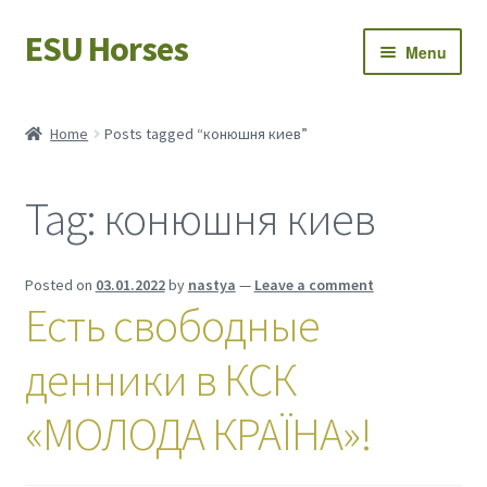
ESU Horses
Skip
Skip
Menu
to
to
navigation
content
Horse sales
Home
Posts tagged “конюшня киев”
Latest news
Tag:
конюшня киев
Save Horses
My account
Posted on
03.01.2022
by
nastya
—
Leave a comment
Есть свободные
денники в КСК
«МОЛОДА КРАЇНА»!