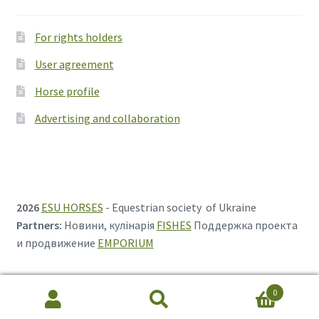
For rights holders
User agreement
Horse profile
Advertising and collaboration
2026
ESU HORSES
- Equestrian society of Ukraine
Partners:
Новини, кулінарія
FISHES
Поддержка проекта
и продвижение
EMPORIUM
0
Search
Search
for: