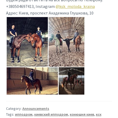
+380504697413, Instagram
@ksk_moloda_kraina
Адрес: Киев, проспект Академика Глушкова, 10
Category:
Announcements
Tags:
ипподром
,
киевский ипподром
,
конюшня киев
,
кск