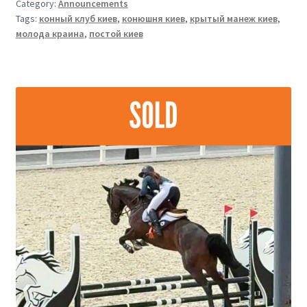
Category:
Announcements
Tags:
конный клуб киев
,
конюшня киев
,
крытый манеж киев
,
молода краина
,
постой киев