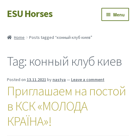
ESU Horses
Skip
Skip
Menu
to
to
navigation
content
Horse sales
Home
Posts tagged “конный клуб киев”
Latest news
Tag:
конный клуб киев
Save Horses
My account
Posted on
13.11.2021
by
nastya
—
Leave a comment
Приглашаем на постой
в КСК «МОЛОДА
КРАЇНА»!