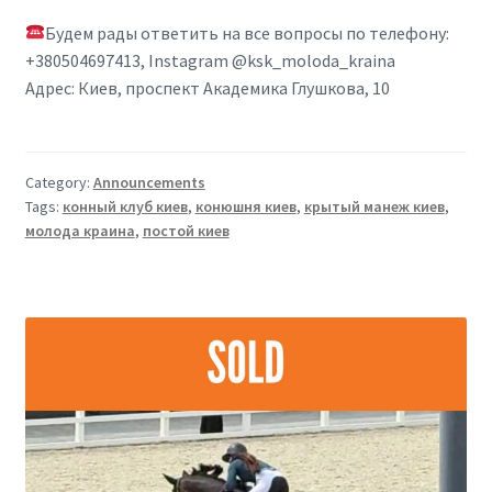
Будем рады ответить на все вопросы по телефону:
+380504697413, Instagram @ksk_moloda_kraina
Адрес: Киев, проспект Академика Глушкова, 10
Category:
Announcements
Tags:
конный клуб киев
,
конюшня киев
,
крытый манеж киев
,
молода краина
,
постой киев