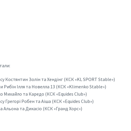
тали:
су Костянтин Золін та Хендінг (КСК «KL SPORT Stable»)
и Рибін Ілля та Новелла 13 (КСК «Klimenko Stable»)
о Михайло та Каредо (КСК «Equides Club»)
у Грегорі Робен та Аіша (КСК «Equides Club»)
а Альона та Дикасіо (КСК «Гранд Хорс»)