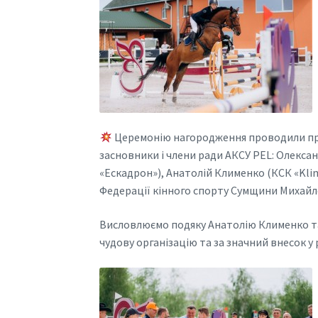
Церемонію нагородження проводили през
засновники і члени ради АКСУ PEL: Олексан
«Ескадрон»), Анатолій Клименко (КСК «Kli
Федерації кінного спорту Сумщини Михайло
Висловлюємо подяку Анатолію Клименко та 
чудову організацію та за значний внесок у 