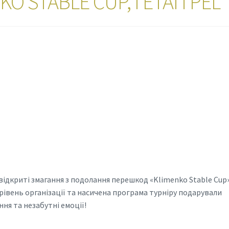
O STABLE CUP, І ЕТАП PEL
 відкриті змагання з подолання перешкод «Klimenko Stable Cup»
 рівень організації та насичена програма турніру подарували
ння та незабутні емоції!