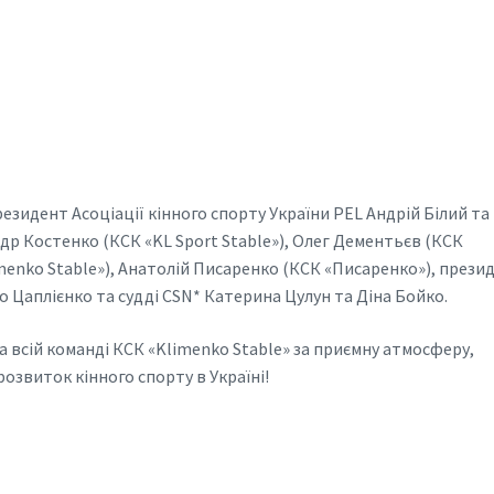
идент Асоціації кінного спорту України PEL Андрій Білий та
др Костенко (КСК «KL Sport Stable»), Олег Дементьєв (КСК
menko Stable»), Анатолій Писаренко (КСК «Писаренко»), прези
 Цаплієнко та судді CSN* Катерина Цулун та Діна Бойко.
всій команді КСК «Klimenko Stable» за приємну атмосферу,
розвиток кінного спорту в Україні!