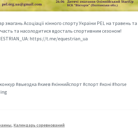
р змагань Асоціації кінного спорту України PEL на травень та
 участь та насолодитися вдосталь спортивним сезоном!
ESTRIAN_UA: https://t.me/equestrian_ua
конкур #выездка #киев #кіннийспорт #спорт #коні #horse
ding
краины
,
Календарь соревнований