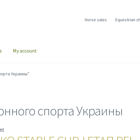
Horse sales
Equestrian s
s
My account
порта Украины”
онного спорта Украины
nt