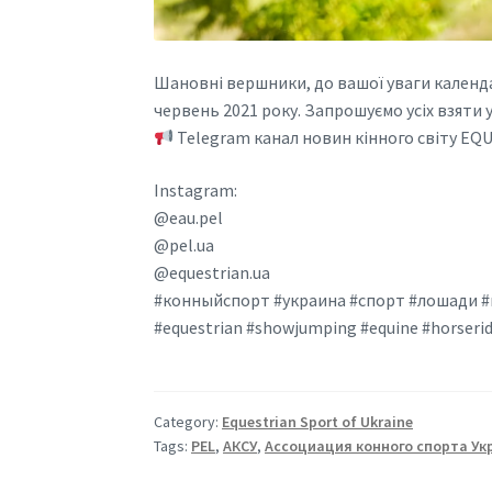
Шановні вершники, до вашої уваги календа
червень 2021 року. Запрошуємо усіх взяти
Telegram канал новин кінного світу EQU
Instagram:
@eau.pel
@pel.ua
@equestrian.ua
#конныйспорт #украина #спорт #лошади #
#equestrian #showjumping #equine #horseri
Category:
Equestrian Sport of Ukraine
Tags:
PEL
,
АКСУ
,
Ассоциация конного спорта У