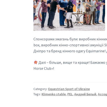
Спонсорами змагань були: виробник кінних
box, виробник кінно-спортивної амуніції S
Дніпро та бренд кінного одягу Equimarine!
Далі – більше, вище та краще! Бажаємо у
Horse Club»!
Category:
Equestrian Sport of Ukraine
Tags:
Klimenko stable
,
PEL
,
Андрей Белый
,
Ассоц