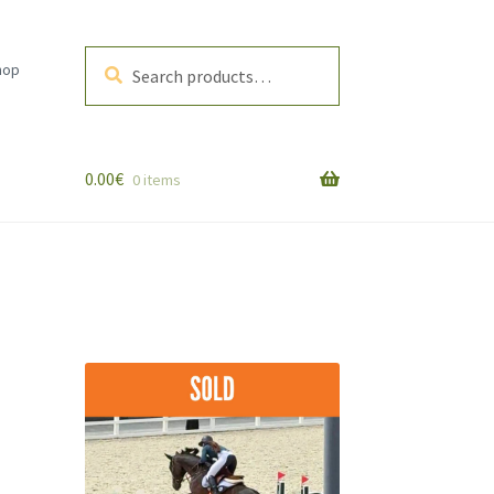
Search
Search
hop
for:
0.00
€
0 items