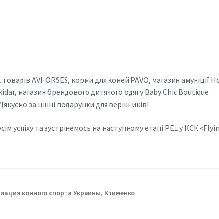
 товарів AVHORSES, корми для коней PAVO, магазин амуніції H
kidar, магазин брендового дитячого одягу Baby Сhic Boutique
 Дякуємо за цінні подарунки для вершників!
сім успіху та зустрінемось на наступному етапі PEL у КСК «Flyi
иация конного спорта Украины
,
Клименко