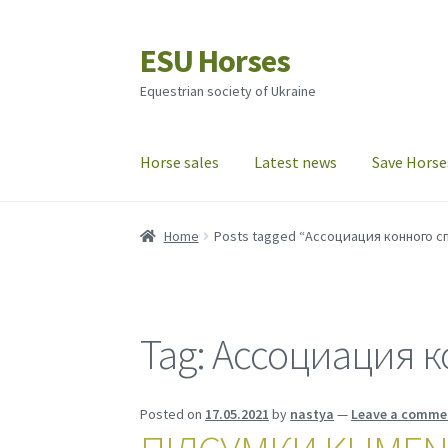
ESU Horses
Skip
Skip
to
to
Equestrian society of Ukraine
navigation
content
Horse sales
Latest news
Save Horse
Home
Posts tagged “Ассоциация конного с
Tag:
Ассоциация к
Posted on
17.05.2021
by
nastya
—
Leave a comme