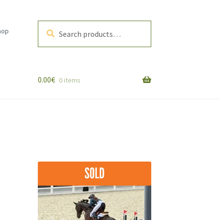
Search
Search
hop
for:
0.00
€
0 items