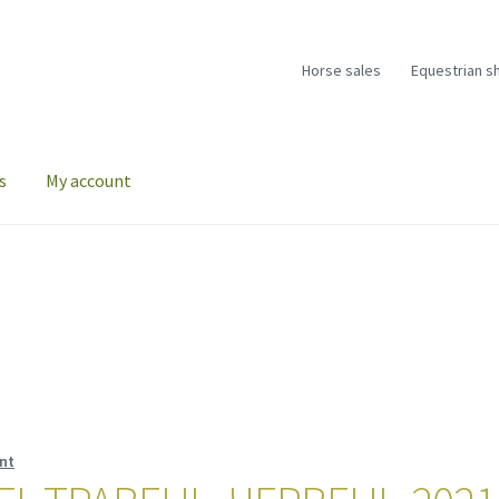
Horse sales
Equestrian s
s
My account
nt