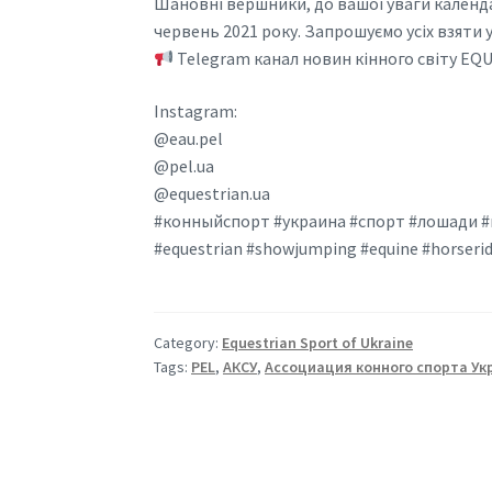
Шановні вершники, до вашої уваги календа
червень 2021 року. Запрошуємо усіх взяти
Telegram канал новин кінного світу EQU
Instagram:
@eau.pel
@pel.ua
@equestrian.ua
#конныйспорт #украина #спорт #лошади #
#equestrian #showjumping #equine #horseri
Category:
Equestrian Sport of Ukraine
Tags:
PEL
,
АКСУ
,
Ассоциация конного спорта У