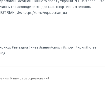
р змагань Асоціації кінного спорту України PEL на травень та
 участь та насолодитися вдосталь спортивним сезоном!
ESTRIAN_UA: https://t.me/equestrian_ua
конкур #выездка #киев #кіннийспорт #спорт #коні #horse
ding
краины
,
Календарь соревнований