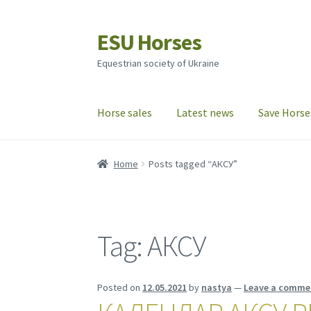
ESU Horses
Skip
Skip
to
to
Equestrian society of Ukraine
navigation
content
Horse sales
Latest news
Save Horse
Home
Posts tagged “АКСУ”
Tag:
АКСУ
Posted on
12.05.2021
by
nastya
—
Leave a comme