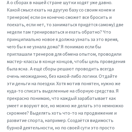
А о сборах в нашей стране шутки ходят уже давно.
Какой смысл ехать на другую базу со своим конем и
тренером( если он конечно сможет все бросить и
поехать, если нет, то заниматься придётся самому) две
недели там тренироваться и ехать обратно? Что
принципиально новое я должна узнать за это время,
чего бы я не узнала дома? Я понимаю если бы
приглашали тренеров для обмена опытом, проводили
мастер-классы в конце концов, чтобы цель проведения
была ясна . А ещё сборы решают проводить всегда
очень неожиданно, без какой-либо логики. Отдайте
эти деньги на поездки. Хотя мотив понятен, нужно же
куда-то списать выделенные на сборную средства. Я
прекрасно понимаю, что каждый зарабатывает как
умеет и воруют все, но можно же делать это немножко
скромнее? Выделять хоть что-то на продвижение и
развитие спорта, например. Создаётся видимость
бурной деятельности, но по своей сути это просто