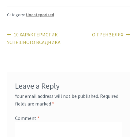
Category:
Uncategorized
Post
Previous
Next
10 ХАРАКТЕРИСТИК
О ТРЕНЗЕЛЯХ
post:
post:
УСПЕШНОГО ВСАДНИКА
navigation
Leave a Reply
Your email address will not be published.
Required
fields are marked
*
Comment
*