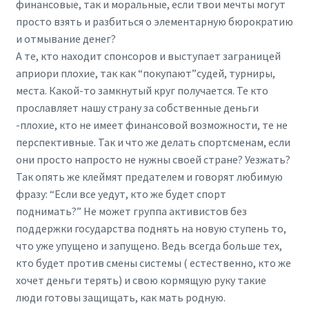
финансовые, так и моральные, если твои мечты могут
просто взять и разбиться о элементарную бюрократию
и отмывание денег?
А те, кто находит спонсоров и выступает заграницей
априори плохие, так как “покупают”судей, турниры,
места. Какой-то замкнутый круг получается. Те кто
прославляет нашу страну за собственные деньги
-плохие, кто не имеет финансовой возможности, те не
перспективные. Так и что же делать спортсменам, если
они просто напросто не нужны своей стране? Уезжать?
Так опять же клеймят предателем и говорят любимую
фразу: “Если все уедут, кто же будет спорт
поднимать?” Не может группа активистов без
поддержки государства поднять на новую ступень то,
что уже упущено и запущено. Ведь всегда больше тех,
кто будет против смены системы ( естественно, кто же
хочет деньги терять) и свою кормящую руку такие
люди готовы защищать, как мать родную.