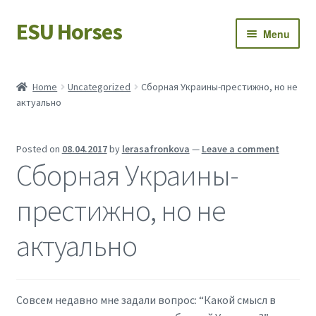
ESU Horses
Skip
Skip
Menu
to
to
navigation
content
Horse sales
Home
Uncategorized
Сборная Украины-престижно, но не
актуально
Latest news
Save Horses
Posted on
08.04.2017
by
lerasafronkova
—
Leave a comment
Сборная Украины-
My account
престижно, но не
актуально
Совсем недавно мне задали вопрос: “Какой смысл в