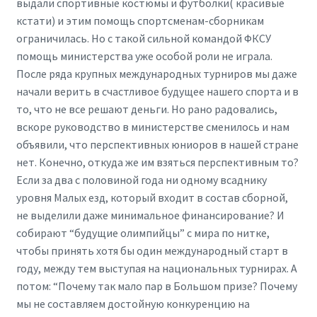
выдали спортивные костюмы и футболки( красивые
кстати) и этим помощь спортсменам-сборникам
ограничилась. Но с такой сильной командой ФКСУ
помощь министерства уже особой роли не играла.
После ряда крупных международных турниров мы даже
начали верить в счастливое будущее нашего спорта и в
то, что не все решают деньги. Но рано радовались,
вскоре руководство в министерстве сменилось и нам
объявили, что перспективных юниоров в нашей стране
нет. Конечно, откуда же им взяться перспективным то?
Если за два с половиной года ни одному всаднику
уровня Малых езд, который входит в состав сборной,
не выделили даже минимальное финансирование? И
собирают “будущие олимпийцы” с мира по нитке,
чтобы принять хотя бы один международный старт в
году, между тем выступая на национальных турнирах. А
потом: “Почему так мало пар в Большом призе? Почему
мы не составляем достойную конкуренцию на