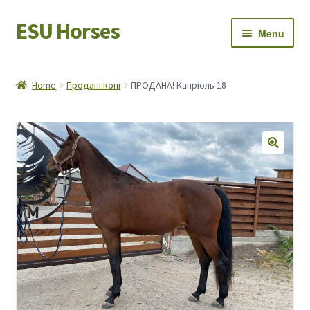
ESU Horses
Skip
Skip
Menu
to
to
navigation
content
Horse sales
Home
Продані коні
ПРОДАНА! Капріоль 18
Latest news
Save Horses
My account