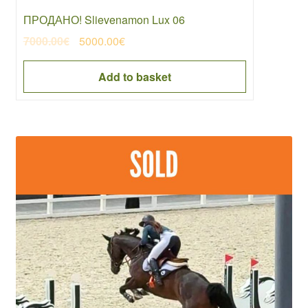
ПРОДАНО! Slievenamon Lux 06
Original
Current
7000.00
€
5000.00
€
price
price
was:
is:
Add to basket
7000.00€.
5000.00€.