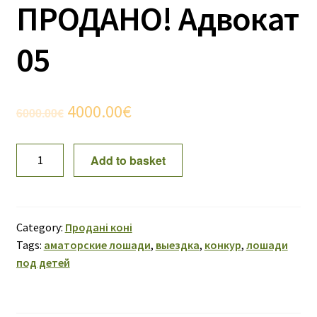
ПРОДАНО! Адвокат
05
Original
Current
4000.00
€
6000.00
€
price
price
ПРОДАНО!
Add to basket
was:
is:
Адвокат
05
6000.00€.
4000.00€.
quantity
Category:
Продані коні
Tags:
аматорские лошади
,
выездка
,
конкур
,
лошади
под детей