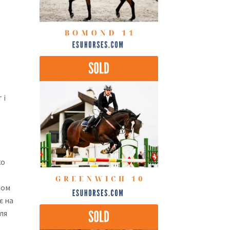
 і
ко
ром
є на
ля