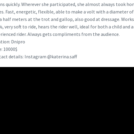
ns quickly. Wherever she participated, she almost always took h
es. Fast, energetic, flexible, able to make a volt with a diameter o
a half meters at the trot and gallop, also good at dressage. Work
, very soft to ride, hears the rider well, ideal for both a child and 
rienced rider. Always gets compliments from the audience.
tion: Dnipro
e: 10000$
act details: Instagram @katerina.saff