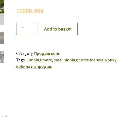
10000.00
€
SOLD!
Add to basket
Isolde-
Diana
13
quantity
Category:
Продані коні
Tags:
jumping mare
,
safe jumping horse for sale
,
конку
кобила на продаж