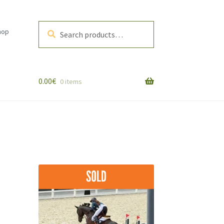
Search
Search
hop
for:
0.00
€
0 items