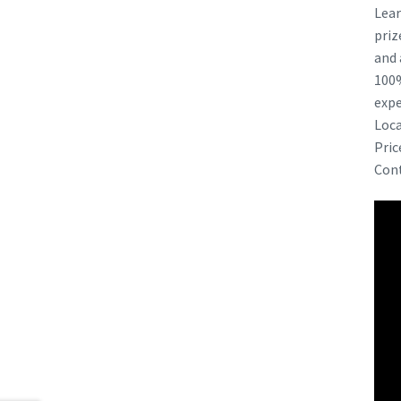
Lear
priz
and 
100%
expe
Loca
Pric
Cont