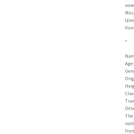
комп
Міс
Ціна
Конт
*
Name
Age:
Gend
Orig
Heig
Clas
Trai
Othe
The 
rush
from