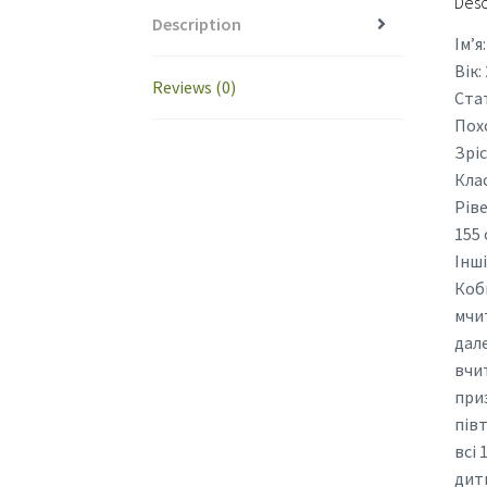
Desc
Description
Ім’я
Вік:
Reviews (0)
Стат
Похо
Зріс
Клас
Ріве
155
Інш
Коби
мчит
дале
вчит
приз
півт
всі 
дит