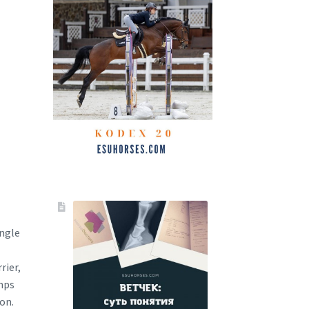
ingle
rier,
mps
on.