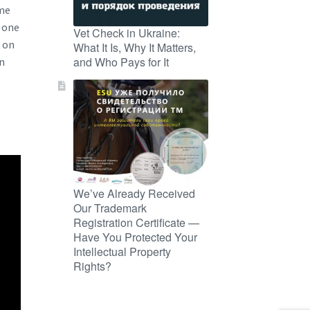
ome
f one
Vet Check in Ukraine:
s on
What It Is, Why It Matters,
and Who Pays for It
an
We’ve Already Received
Our Trademark
Registration Certificate —
Have You Protected Your
Intellectual Property
Rights?