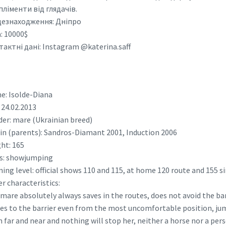
ліменти від глядачів.
цезнаходження: Дніпро
: 10000$
актні дані: Instagram @katerina.saff
: Isolde-Diana
 24.02.2013
er: mare (Ukrainian breed)
in (parents): Sandros-Diamant 2001, Induction 2006
ht: 165
s: showjumping
ning level: official shows 110 and 115, at home 120 route and 155 s
r characteristics:
mare absolutely always saves in the routes, does not avoid the bar
es to the barrier even from the most uncomfortable position, ju
 far and near and nothing will stop her, neither a horse nor a pers