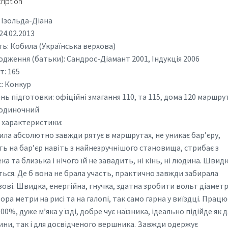
ription
: Ізольда-Діана
 24.02.2013
ь: Кобила (Українська верхова)
дження (батьки): Сандрос-Діамант 2001, Індукція 2006
т: 165
: Конкур
нь підготовки: офіційні змагання 110, та 115, дома 120 маршрут
 одиночний
і характеристики:
ла абсолютно завжди рятує в маршрутах, не уникає бар’єру,
ь на бар’єр навіть з найнезручнішого становища, стрибає з
ка та близька і нічого їй не завадить, ні кінь, ні людина. Швид
ься. Де б вона не брала участь, практично завжди забирала
ові. Швидка, енергійна, гнучка, здатна зробити вольт діамет
ора метри на рисі та на галопі, так само гарна у виїздці. Працю
100%, дуже м’яка у їзді, добре чує наїзника, ідеально підійде як д
ини, так і для досвідченого вершника. Завжди одержує