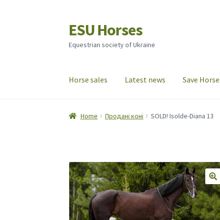
ESU Horses
Skip
Skip
to
to
Equestrian society of Ukraine
navigation
content
Horse sales
Latest news
Save Horse
Home
Продані коні
SOLD! Isolde-Diana 13