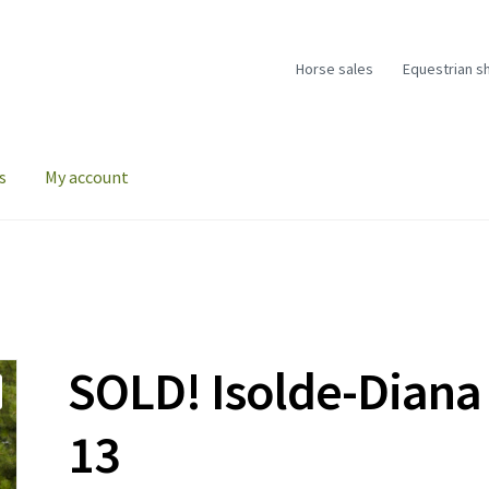
Horse sales
Equestrian s
s
My account
SOLD! Isolde-Diana
13