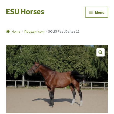
ESU Horses
Skip
Skip
Menu
to
to
navigation
content
Horse sales
Home
Продані коні
SOLD! Fest Deftez 11
Latest news
SALE!
Save Horses
My account