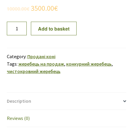
Original
Current
3500.00
€
10000.00
€
price
price
SOLD!
Add to basket
was:
is:
Fest
Deftez
10000.00€.
3500.00€.
11
quantity
Category:
Продані коні
Tags:
жеребець на продаж
,
конкурний жеребець
,
чистокровний жеребець
Description
Reviews (0)