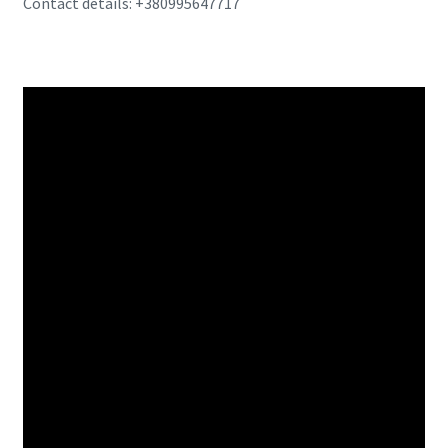
Contact details: +380995647717