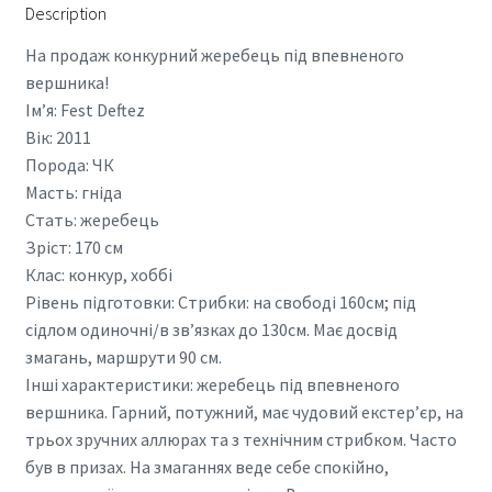
Description
На продаж конкурний жеребець під впевненого
вершника!
Ім’я: Fest Deftez
Вік: 2011
Порода: ЧК
Масть: гніда
Стать: жеребець
Зріст: 170 см
Клас: конкур, хоббі
Рівень підготовки: Стрибки: на свободі 160см; під
сідлом одиночні/в звʼязках до 130см. Має досвід
змагань, маршрути 90 см.
Інші характеристики: жеребець під впевненого
вершника. Гарний, потужний, має чудовий екстер’єр, на
трьох зручних аллюрах та з технічним стрибком. Часто
був в призах. На змаганнях веде себе спокійно,