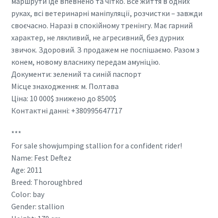
маршрути їде впевнено та чітко. Все життя в одних
руках, всі ветеринарні маніпуляції, розчистки – завжди
своєчасно. Наразі в спокійному тренінгу. Має гарний
характер, не лякливий, не агресивний, без дурних
звичок. Здоровий. З продажем не поспішаємо. Разом з
конем, новому власнику передам амуніцію.
Документи: зелений та синій паспорт
Місце знаходження: м. Полтава
Ціна: 10 000$ знижено до 8500$
Контактні данні: +380995647717
***
For sale showjumping stallion for a confident rider!
Name: Fest Deftez
Age: 2011
Breed: Thoroughbred
Color: bay
Gender: stallion