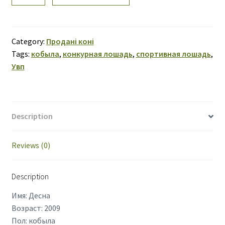
09
7000.00€.
5000.00€.
quantity
Category:
Продані коні
Tags:
кобыла
,
конкурная лошадь
,
спортивная лошадь
,
Увп
Description
Reviews (0)
Description
Имя: Десна
Возраст: 2009
Пол: кобыла