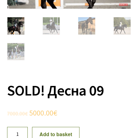
SOLD! Десна 09
Original
Current
5000.00
€
7000.00
€
price
price
SOLD!
Add to basket
was:
is:
Десна