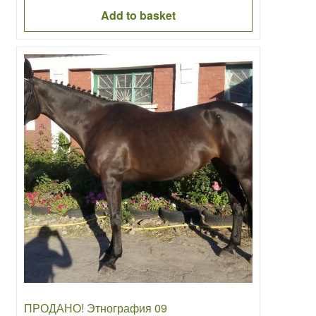
was:
is:
Add to basket
9000.00€.
1000.00€.
ПРОДАНО! Этнография 09