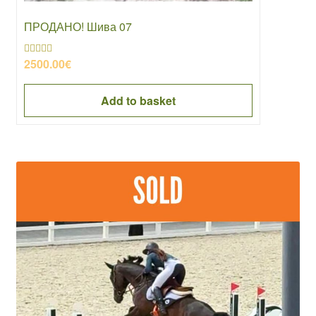
ПРОДАНО! Шива 07
2500.00
€
Rated
4.50
out of 5
Add to basket