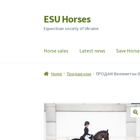
ESU Horses
Skip
Skip
to
to
Equestrian society of Ukraine
navigation
content
Horse sales
Latest news
Save Horse
Home
Продані коні
ПРОДАН! Веллингтон 0