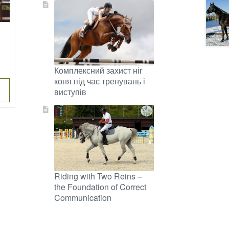
nt
Комплексний захист ніг
коня під час тренувань і
00€.
виступів
Riding with Two Reins –
the Foundation of Correct
Communication