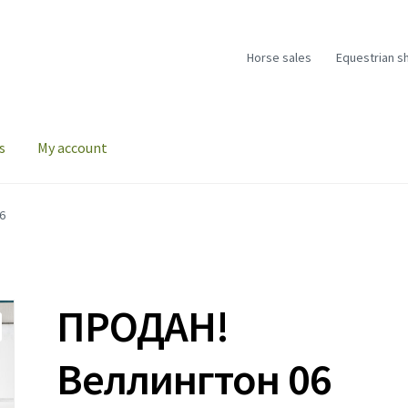
Horse sales
Equestrian s
s
My account
6
ПРОДАН!
Веллингтон 06