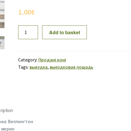
1.00
€
ПРОДАН!
Add to basket
Веллингтон
06
quantity
Category:
Продані коні
Tags:
выездка
,
выездковая лошадь
ription
чка: Веллингтон
: мерин