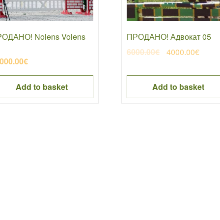
ОДАНО! Nolens Volens
ПРОДАНО! Адвокат 05
Original
Curre
6000.00
€
4000.00
€
000.00
€
price
price
was:
is:
Add to basket
Add to basket
6000.00€.
4000.