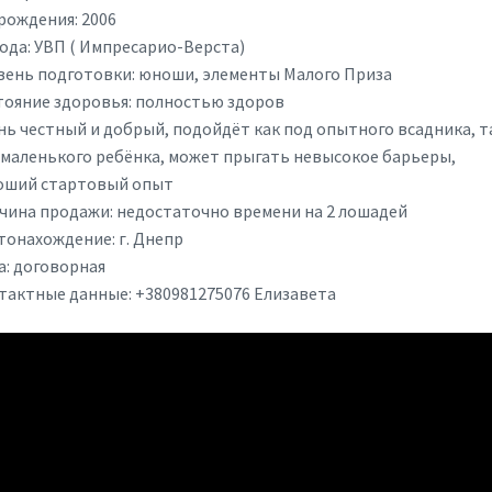
рождения: 2006
ода: УВП ( Импресарио-Верста)
вень подготовки: юноши, элементы Малого Приза
тояние здоровья: полностью здоров
нь честный и добрый, подойдёт как под опытного всадника, т
 маленького ребёнка, может прыгать невысокое барьеры,
оший стартовый опыт
чина продажи: недостаточно времени на 2 лошадей
тонахождение: г. Днепр
а: договорная
тактные данные: +380981275076 Елизавета