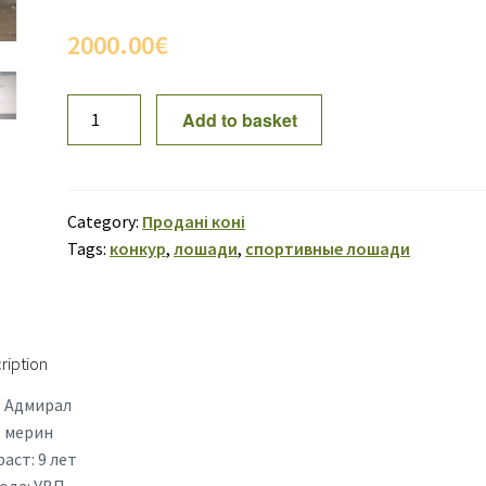
2000.00
€
ПРОДАН!
Add to basket
Адмирал
10
quantity
Category:
Продані коні
Tags:
конкур
,
лошади
,
спортивные лошади
ription
: Адмирал
: мерин
аст: 9 лет