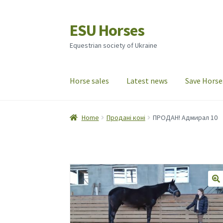
ESU Horses
Skip
Skip
to
to
Equestrian society of Ukraine
navigation
content
Horse sales
Latest news
Save Horse
Home
Продані коні
ПРОДАН! Адмирал 10