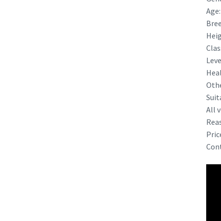
Age:
Bree
Heig
Clas
Leve
Heal
Othe
Suit
All 
Reas
Pric
Cont