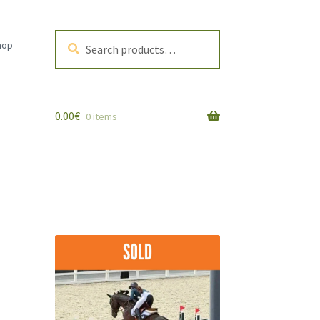
Search
Search
hop
for:
0.00
€
0 items