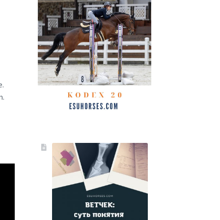
e.
m.