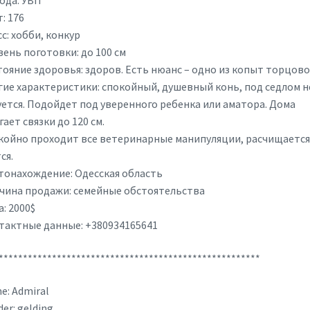
ода: УВП
: 176
с: хобби, конкур
ень поготовки: до 100 см
тояние здоровья: здоров. Есть нюанс – одно из копыт торцово
гие характеристики: спокойный, душевный конь, под седлом н
уется. Подойдет под уверенного ребенка или аматора. Дома
ает связки до 120 см.
койно проходит все ветеринарные манипуляции, расчищается
ся.
тонахождение: Одесская область
чина продажи: семейные обстоятельства
: 2000$
тактные данные: +380934165641
******************************************************
e: Admiral
er: gelding