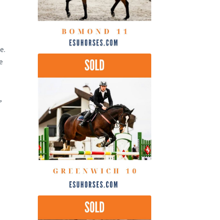
е.
е
,