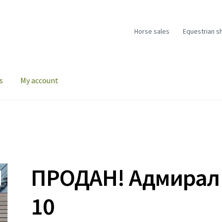
Horse sales
Equestrian s
s
My account
ПРОДАН! Адмирал
10