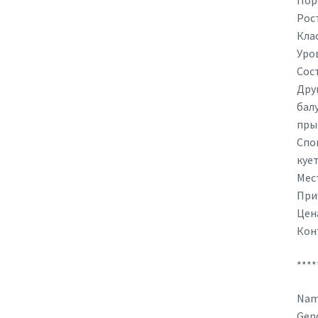
Пор
Рост
Клас
Уров
Сос
Дру
бал
прыг
Спо
кует
Мес
При
Цена
Кон
****
Nam
Gend