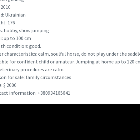
 2010
d: Ukrainian
ht: 176
s: hobby, show jumping
l: up to 100 cm
th condition: good.
r characteristics: calm, soulful horse, do not play under the saddl
able for confident child or amateur. Jumping at home up to 120 c
veterinary procedures are calm.
on for sale: family circumstances
e: $ 2000
act information: +380934165641