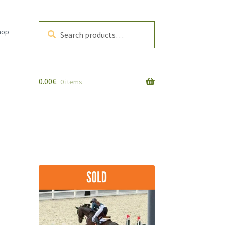
Search
Search
hop
for:
0.00
€
0 items