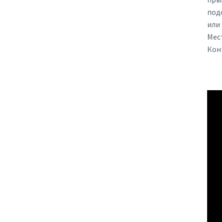
под
или 
Мес
Кон