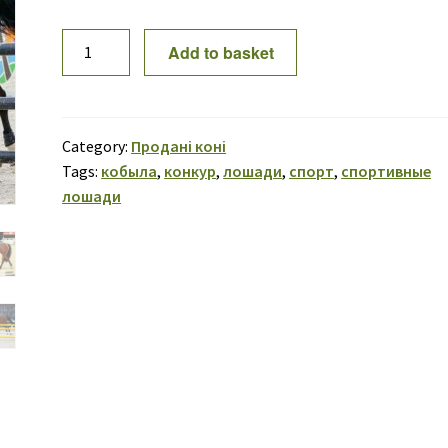
ПРОДАНА!
Add to basket
Tiksi
11
quantity
Category:
Продані коні
Tags:
кобыла
,
конкур
,
лошади
,
спорт
,
спортивные
лошади