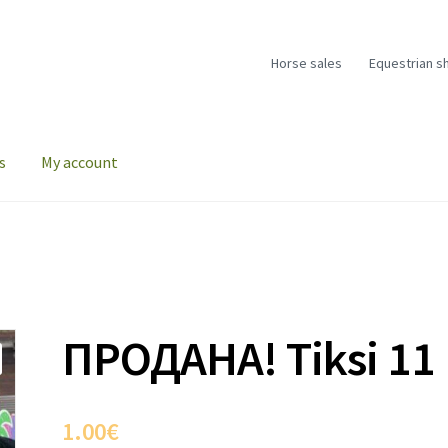
Horse sales
Equestrian s
s
My account
ПРОДАНА! Tiksi 11
1.00
€