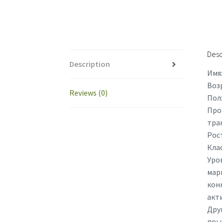
Desc
Description
Имя:
Возр
Reviews (0)
Пол
Прои
трак
Рост
Клас
Уро
марш
конк
акт
Дру
пры