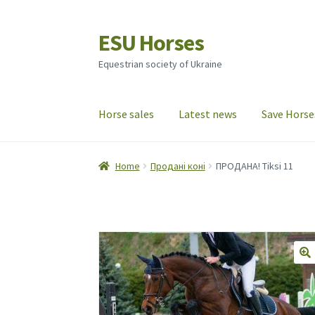
ESU Horses
Skip
Skip
to
to
Equestrian society of Ukraine
navigation
content
Horse sales
Latest news
Save Horse
Home
Продані коні
ПРОДАНА! Tiksi 11