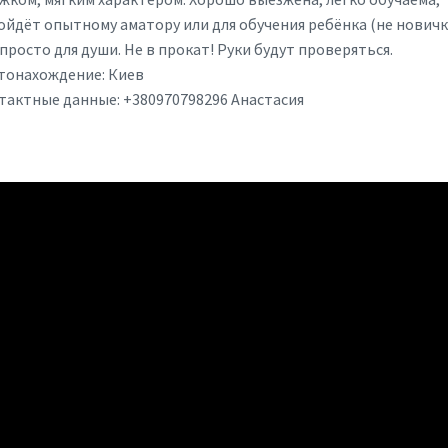
ойдёт опытному аматору или для обучения ребёнка (не новичк
просто для души. Не в прокат! Руки будут проверяться.
тонахождение: Киев
тактные данные: +380970798296 Анастасия