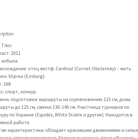
ription
 Tiksi
аст: 2011
: кобыла
схождение: отец вестф. Cardinal (Cornet Obolensky) – мать
ен. Shprea (Emburg).
: 168
с: спорт, конкур.
вень подготовки: маршруты на соревнованиях 115 см, дома
руты до 125 см, связки 130-140 см. Участница турниров по
уру по Украине (Equides, White Stable и другие). Находится в
ивной работе.
гие характеристики: обладает красивыми движениями и силь
жком, мягким характером. Хорошо выезжена, легко обучаема,