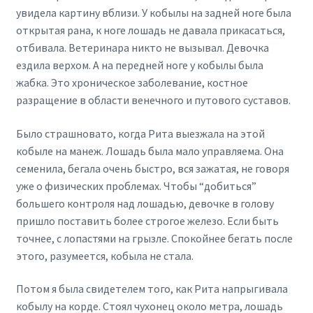
увидела картину вблизи. У кобылы на задней ноге была
открытая рана, к ноге лошадь не давала прикасаться,
отбивала. Ветеринара никто не вызывал. Девочка
ездила верхом. А на передней ноге у кобылы была
жабка. Это хроническое заболевание, костное
разращение в области венечного и путового суставов.
Было страшновато, когда Рита выезжала на этой
кобыле на манеж. Лошадь была мало управляема. Она
семенила, бегала очень быстро, вся зажатая, не говоря
уже о физических проблемах. Чтобы “добиться”
большего контроля над лошадью, девочке в голову
пришло поставить более строгое железо. Если быть
точнее, с лопастями на грызле. Спокойнее бегать после
этого, разумеется, кобыла не стала.
Потом я была свидетелем того, как Рита напрыгивала
кобылу на корде. Стоял чухонец около метра, лошадь