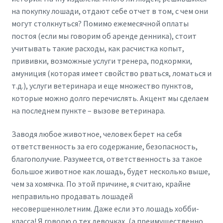
на покупку лошади, отдают себе отчет в том, с чем они
могут столкнуться? Помимо ежемесячной оплаты
постоя (если мы говорим об аренде денника), стоит
учитывать такие расходы, как расчистка копыт,
прививки, возможные услуги тренера, подкормки,
амуниция (которая имеет свойство рваться, ломаться и
т.д.), услуги ветеринара и еще множество пунктов,
которые можно долго перечислять. Акцент мы сделаем
на последнем пункте – вызове ветеринара.
Заводя любое животное, человек берет на себя
ответственность за его содержание, безопасность,
благополучие. Разумеется, ответственность за такое
большое животное как лошадь, будет несколько выше,
чем за хомячка. По этой причине, я считаю, крайне
неправильно продавать лошадей
несовершеннолетним. Даже если это лошадь хобби-
класса! Я говорю о тех девочках, (а преимущественно