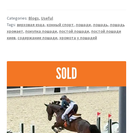
Categories:
Blogs
,
Useful
Tags:
верховая езда
,
конный спорт
,
лошади
,
лошадь
,
лошадь
хромает
,
покупка лошади
,
постой лошади
,
постой лошади
киев
,
содержание лошади
,
хромота у лошадей