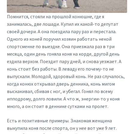
Помнится, стояли на прошлой конюшне, где я
занималась, две лошади. Купил их какой-то депутат
своей дочери. А она поездила пару раз и перестала.
Одного из коней поручил хозяин работать некой
спортсменке по выездке. Она приезжала раз в три
месяца, один день гоняла коня на корде, другой день
ездила верхом. Поездит пару дней, и снова уезжает. А
конь стоит без работы. В леваду его почему-то не
выпускали. Молодой, здоровый конь. Не раз случалось,
когда конюх открывал дверь денника, конь мигом
выскакивал, сбивая с ног, и убегал. Гонял по всему
ипподрому, долго ловили. А что ж, энергии-то у коня
много, а он стоит в деннике сутками на пролет.
Есть и позитивные примеры. Знакомая женщина
выкупила коня после спорта, он у нее вот уже 9 лет.