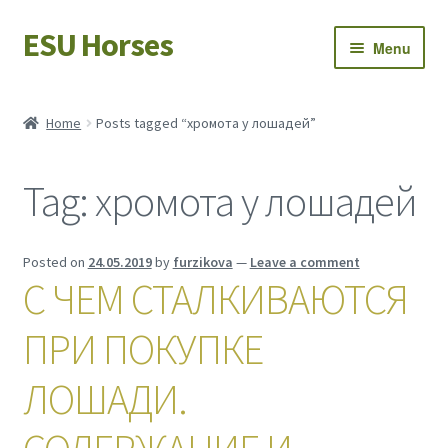
ESU Horses
Skip
Skip
Menu
to
to
navigation
content
Horse sales
Home
Posts tagged “хромота у лошадей”
Latest news
Tag:
хромота у лошадей
Save Horses
My account
Posted on
24.05.2019
by
furzikova
—
Leave a comment
С ЧЕМ СТАЛКИВАЮТСЯ
ПРИ ПОКУПКЕ
ЛОШАДИ.