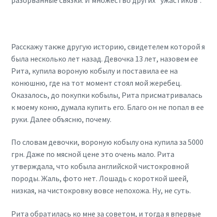
разорванные связки. И множество других “ужастиков”.
Расскажу также другую историю, свидетелем которой я
была несколько лет назад. Девочка 13 лет, назовем ее
Рита, купила вороную кобылу и поставила ее на
конюшню, где на тот момент стоял мой жеребец.
Оказалось, до покупки кобылы, Рита присматривалась
к моему коню, думала купить его. Благо он не попал в ее
руки. Далее объясню, почему.
По словам девочки, вороную кобылу она купила за 5000
грн. Даже по мясной цене это очень мало. Рита
утверждала, что кобыла английской чистокровной
породы. Жаль, фото нет. Лошадь с короткой шеей,
низкая, на чистокровку вовсе непохожа. Ну, не суть.
Рита обратилась ко мне за советом, и тогда я впервые