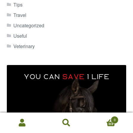
Tips
Travel
Uncategorized
Useful
Veterinary
0
Search
Search
for: