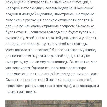
Хочу еще акцентировать внимание на ситуации, с
которой я столкнулась совсем недавно. К конюшне
подошел молодой мужчина, иностранец, но хорошо
говорил на русском. Спросил о стоимости постоя. А
дальше пошли очень странные вопросы: “А сколько
будет стоить, если мою лошадь еще будут купать? В
смысле? Ну, чтобы кто-то за ней ухаживал. А у вас есть
лошади на продажу? Ну, я хочу чтоб моя лошадь
участвовала в выставках!”. Я посоветовала мужчине,
для начала, взять уроки верховой езды, а там уже
смотреть, нужна ли ему своя лошадь. Он ответил, что
уже занимался. Однако из короткого разговора
некомпетентность на лицо. Не всегда деньги решают.
Бывает, поставит такой мажор лошадь на постой,
приезжает раз в месяц (раз в пол года), а за лошадью и
не смотрит никто.