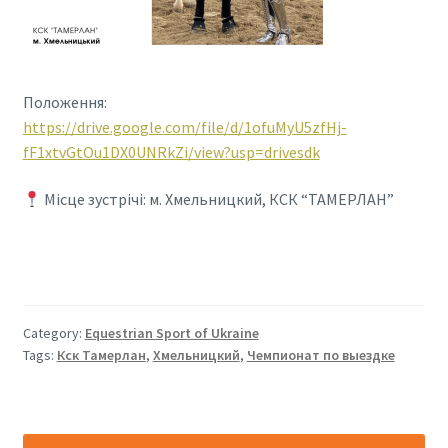
Положення:
https://drive.google.com/file/d/1ofuMyU5zfHj-
fF1xtvGtOu1DX0UNRkZi/view?usp=drivesdk
Місце зустрічі: м. Хмельницкий, КСК “ТАМЕРЛАН”
Category:
Equestrian Sport of Ukraine
Tags:
Кск Тамерлан
,
Хмельницкий
,
Чемпионат по выездке