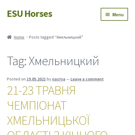
ESU Horses
Skip
Skip
Menu
to
to
navigation
content
Horse sales
Home
Posts tagged “Хмельницкий”
Latest news
Tag:
Хмельницкий
Save Horses
My account
Posted on
19.05.2021
by
nastya
—
Leave a comment
21-23 ТРАВНЯ
ЧЕМПІОНАТ
ХМЕЛЬНИЦЬКОЇ