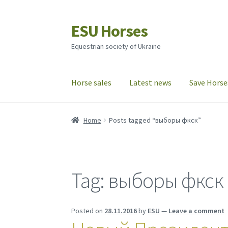
ESU Horses
Skip
Skip
to
to
Equestrian society of Ukraine
navigation
content
Horse sales
Latest news
Save Horse
Home
Posts tagged “выборы фкск”
Tag:
выборы фкск
Posted on
28.11.2016
by
ESU
—
Leave a comment