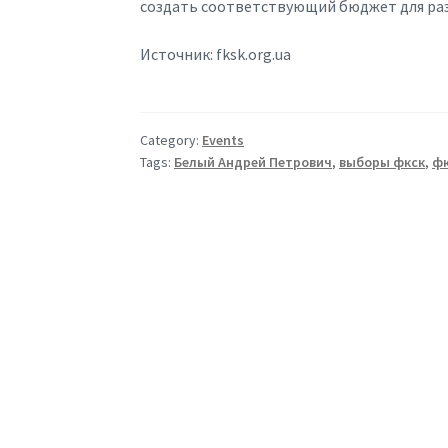
создать соответствующий бюджет для раз
Источник: fksk.org.ua
Category:
Events
Tags:
Белый Андрей Петрович
,
выборы фкск
,
ф