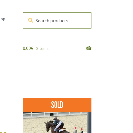
Search
Search
hop
for:
0.00
€
0 items