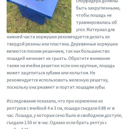
слоуфидера должны
быть закругленными,
чтобы лошадь не
травмировалась об
угол. Материал для
нижней части кормушки рекомендуется делать из
твердой резины или пластика. Деревянные кормушки
являются плохим решением, так как большинство
лошадей начинает их грызть. Обратите внимание
также на ячейки решетки: если они крупные, лошадь
может зацепиться зубами или копытом. Не
рекомендуется использовать железную решетку,
поскольку она ржавеет и портит лошадям зубы.
Исследования показали, что при кормлении из
рептухов с ячейкой 4 и 3 см, лошади съедали 0.88 кг в
час. Лошади, у которых сено было в свободном доступе,
съедали 1.50 кг в час. Однако если брать рептух с