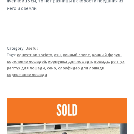
ячейкой 15 см, то нет разницы в скорости поедания из
него и с земли.
Category:
Useful
Tags:
equestrian society
,
esu
,
конный спорт
,
конный форум
,
кормление лошадей
,
кормушка для лошади
,
лошадь
,
рептух
,
рептух для лошади
,
сено
,
слоуфидер для лошади
,
содержание лошади