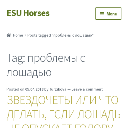
ESU Horses
Skip
Skip
Menu
to
to
navigation
content
Horse sales
Home
Posts tagged “проблемы с лошадью”
Latest news
Tag:
проблемы с
Save Horses
лошадью
My account
Posted on
05.04.2018
by
furzikova
—
Leave a comment
ЗВЕЗДОЧЕТЫ ИЛИ ЧТО
ДЕЛАТЬ, ЕСЛИ ЛОШАДЬ