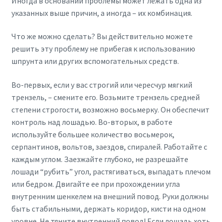
Иногда в основании проблемы может лежать одна из
указанных выше причин, а иногда – их комбинация.
Что же можно сделать? Вы действительно можете
решить эту проблему не прибегая к использованию
шпрунта или других вспомогательных средств.
Во-первых, если у вас строгий или чересчур мягкий
трензель, – смените его. Возьмите трензель средней
степени строгости, возможно восьмерку. Он обеспечит
контроль над лошадью. Во-вторых, в работе
используйте большее количество восьмерок,
серпантинов, вольтов, заездов, спиралей. Работайте с
каждым углом. Заезжайте глубоко, не разрешайте
лошади “рубить” угол, растягиваться, выпадать плечом
или бедром. Двигайте ее при прохождении угла
внутренним шенкелем на внешний повод. Руки должны
быть стабильными, держать коридор, кисти на одном
уровне. Не тяните внутренний повод! Если лошадь хоть