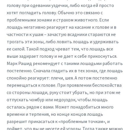
голову при одевании уздечки, либо когда ей просто
хотят погладить голову. Обычно это связано с
проблемными зонами и страхом животного. Если
лошадь негативно реагирует на касание к голове и в
частности к ушам – зачастую всадники стараются не
трогать эти зоны, либо ловить лошадь и удерживать
ее силой. Такой подход чреват тем, что лошадь все
выше задирает голову и не дает к себе прикоснуться.
Марк Рашид рекомендует с такими лошадьми работать
постепенно. Сначала гладить их в тех зонах, где лошадь
спокойно реагирует: плечи, шея. А потом постепенно
перемещаться к голове. При проявлении беспокойства
со стороны лошади, руку стоит убрать, но при этом не
отпускать чомбур или недоуздок, чтобы лошадь
осталась рядом с вами. Может понадобиться много
времени и терпения, но конце концов лошадь
разрешит прикасаться к «проблемным точкам», и
поймет, что вы не несете ей угрозы. Тогда также можно