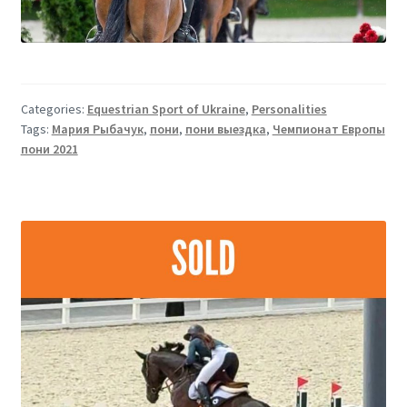
Categories:
Equestrian Sport of Ukraine
,
Personalities
Tags:
Мария Рыбачук
,
пони
,
пони выездка
,
Чемпионат Европы
пони 2021