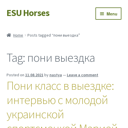
ESU Horses
Skip
Skip
Menu
to
to
navigation
content
Horse sales
Home
Posts tagged “пони выездка”
Latest news
Tag:
пони выездка
Save Horses
My account
Posted on
11.08.2021
by
nastya
—
Leave a comment
Пони класс в выездке:
интервью с молодой
украинской