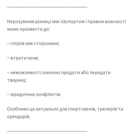
────────────────────────
Нерозуміння різниці між паспортом і правом власності
може призвести до:
– спорів між сторонами;
– втрати коня;
– неможливості законно продати або передати
тварину;
– юридичних конфліктів.
Особливо це актуально для спортсменів, тренерів та
орендарів.
────────────────────────