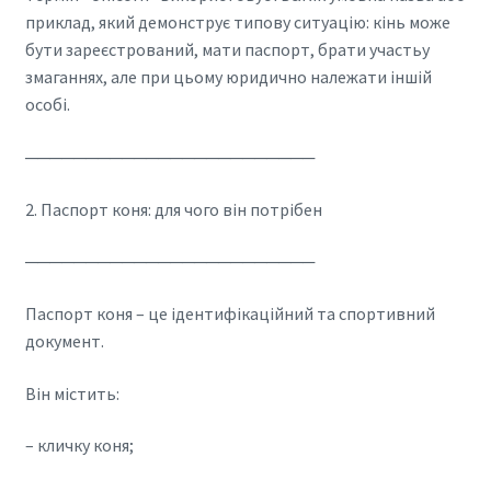
приклад, який демонструє типову ситуацію: кінь може
бути зареєстрований, мати паспорт, брати участьу
змаганнях, але при цьому юридично належати іншій
особі.
────────────────────────
2. Паспорт коня: для чого він потрібен
────────────────────────
Паспорт коня – це ідентифікаційний та спортивний
документ.
Він містить:
– кличку коня;