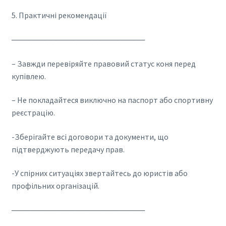
5. Практичні рекомендації
────────────────────────
– Завжди перевіряйте правовий статус коня перед
купівлею.
– Не покладайтеся виключно на паспорт або спортивну
реєстрацію.
-Зберігайте всі договори та документи, що
підтверджують передачу прав.
-У спірних ситуаціях звертайтесь до юристів або
профільних організацій.
────────────────────────