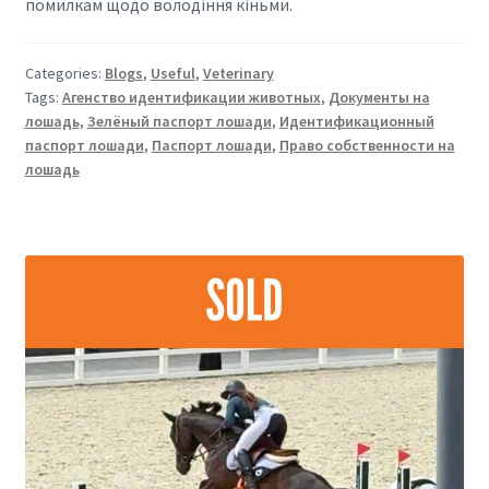
помилкам щодо володіння кіньми.
Categories:
Blogs
,
Useful
,
Veterinary
Tags:
Агенство идентификации животных
,
Документы на
лошадь
,
Зелёный паспорт лошади
,
Идентификационный
паспорт лошади
,
Паспорт лошади
,
Право собственности на
лошадь