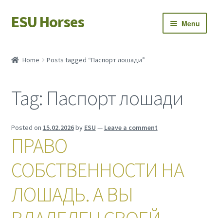
ESU Horses
Skip
Skip
Menu
to
to
navigation
content
Horse sales
Home
Posts tagged “Паспорт лошади”
Latest news
Tag:
Паспорт лошади
Save Horses
My account
Posted on
15.02.2026
by
ESU
—
Leave a comment
ПРАВО
СОБСТВЕННОСТИ НА
ЛОШАДЬ. А ВЫ