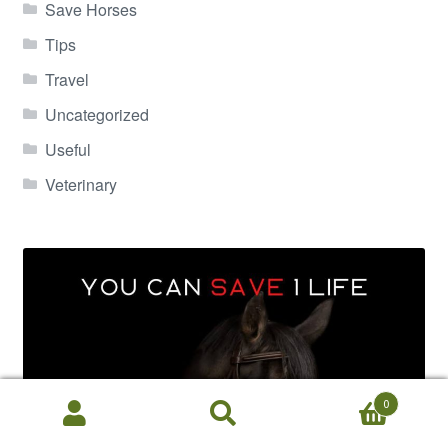
Save Horses
Tips
Travel
Uncategorized
Useful
Veterinary
0
Search
Search
for: