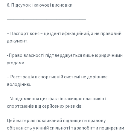
6. Підсумок і ключові висновки
────────────────────────
– Паспорт коня – це ідентифікаційний, а не правовий
документ.
-Право власності підтверджується лише юридичними
угодами.
– Реєстрація в спортивній системі не дорівнює
володінню.
– Усвідомлення цих фактів захищає власників і
спортсменів від серйозних ризиків.
Цей матеріал покликаний підвищити правову
обізнаність у кінній спільноті та запобігти поширеним