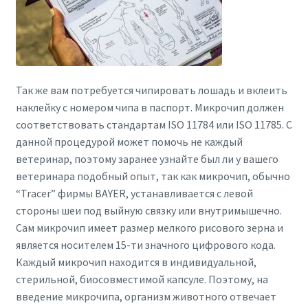
Так же вам потребуется чипировать лошадь и вклеить
наклейку с номером чипа в паспорт. Микрочип должен
соответствовать стандартам ISO 11784 или ISO 11785. С
данной процедурой может помочь не каждый
ветеринар, поэтому заранее узнайте был ли у вашего
ветеринара подобный опыт, так как микрочип, обычно
“Tracer” фирмы BAYER, устанавливается с левой
стороны шеи под выйную связку или внутримышечно.
Сам микрочип имеет размер мелкого рисового зерна и
является носителем 15-ти значного цифрового кода.
Каждый микрочип находится в индивидуальной,
стерильной, биосовместимой капсуле. Поэтому, на
введение микрочипа, организм животного отвечает