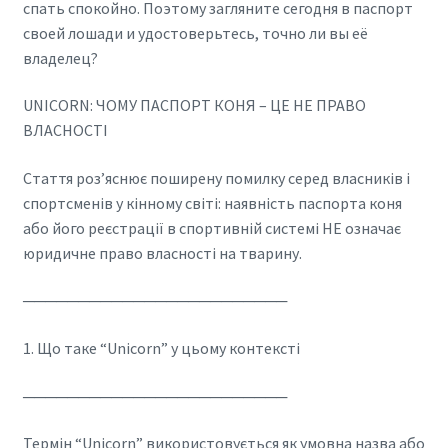
спать спокойно. Поэтому загляните сегодня в паспорт
своей лошади и удостоверьтесь, точно ли вы её
владелец?
UNICORN: ЧОМУ ПАСПОРТ КОНЯ – ЦЕ НЕ ПРАВО
ВЛАСНОСТІ
Стаття роз’яснює поширену помилку серед власників і
спортсменів у кінному світі: наявність паспорта коня
або його реєстрації в спортивній системі НЕ означає
юридичне право власності на тварину.
────────────────────────
1. Що таке “Unicorn” у цьому контексті
────────────────────────
Термін “Unicorn” використовується як умовна назва або