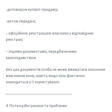
-договором купівлі-продажу;
-актом передачі;
– офіційною реєстрацією власника у відповідних
реєстрах;
– іншими документами, передбаченими
законодавством.
Без цих документів особа не може вважатися законним
власником коня, навіть якщо кінь фактично
знаходиться у її користуванні.
────────────────────────
4. Потенційні ризики та проблеми