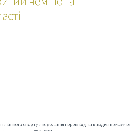
критий чемпіонат
асті
і з кінного спорту з подолання перешкод та виїздки присвяче