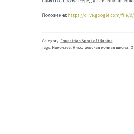
памяті О.Л.Зозулі серед дітей, юнаків, юні
Положення:
https://drive.google.com/fil
Category:
Equestrian Sport of Ukraine
Tags:
Николаев
,
Николаевская конная школа
,
О