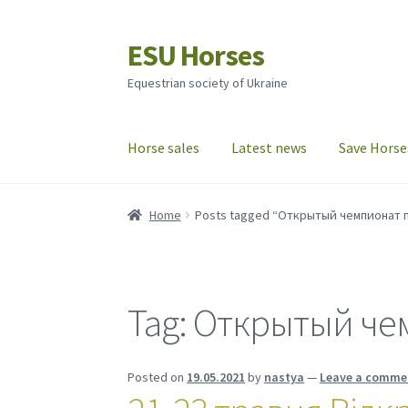
ESU Horses
Skip
Skip
to
to
Equestrian society of Ukraine
navigation
content
Horse sales
Latest news
Save Horse
Home
Posts tagged “Открытый чемпионат 
Tag:
Открытый чем
Posted on
19.05.2021
by
nastya
—
Leave a comme