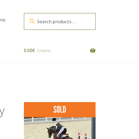
Search
Search
hop
for:
0.00
€
0 items
у