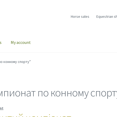
Horse sales
Equestrian s
s
My account
по конному спорту”
пионат по конному спорт
nt