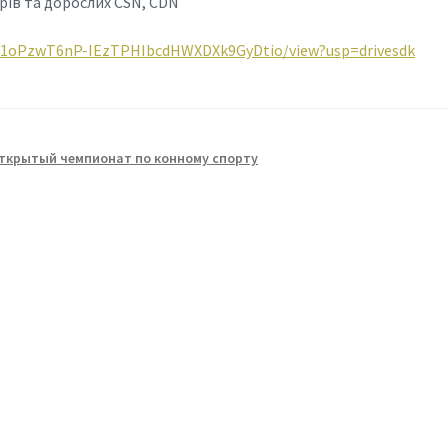
орів та дорослих CSN, CDN
e/d/1oPzwT6nP-IEzTPHIbcdHWXDXk9GyDtio/view?usp=drivesdk
ткрытый чемпионат по конному спорту