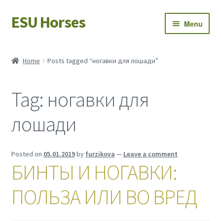
ESU Horses
Skip
Skip
Menu
to
to
navigation
content
Horse sales
Home
Posts tagged “ногавки для лошади”
Latest news
Tag:
ногавки для
Save Horses
лошади
My account
Posted on
05.01.2019
by
furzikova
—
Leave a comment
БИНТЫ И НОГАВКИ:
ПОЛЬЗА ИЛИ ВО ВРЕД