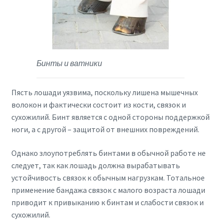
Бинты и ватники
Пясть лошади уязвима, поскольку лишена мышечных
волокон и фактически состоит из кости, связок и
сухожилий. Бинт является с одной стороны поддержкой
ноги, а с другой – защитой от внешних повреждений.
Однако злоупотреблять бинтами в обычной работе не
следует, так как лошадь должна вырабатывать
устойчивость связок к обычным нагрузкам. Тотальное
применение бандажа связок с малого возраста лошади
приводит к привыканию к бинтам и слабости связок и
сухожилий.