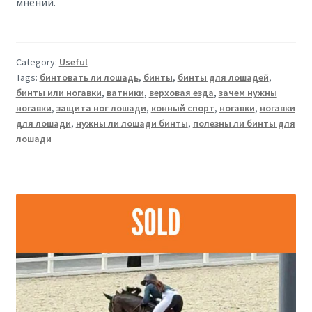
мнений.
Category:
Useful
Tags:
бинтовать ли лошадь
,
бинты
,
бинты для лошадей
,
бинты или ногавки
,
ватники
,
верховая езда
,
зачем нужны
ногавки
,
защита ног лошади
,
конный спорт
,
ногавки
,
ногавки
для лошади
,
нужны ли лошади бинты
,
полезны ли бинты для
лошади