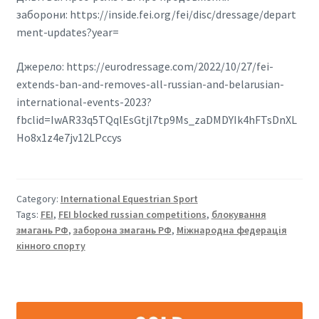
заборони: https://inside.fei.org/fei/disc/dressage/depart
ment-updates?year=
Джерело: https://eurodressage.com/2022/10/27/fei-
extends-ban-and-removes-all-russian-and-belarusian-
international-events-2023?
fbclid=IwAR33q5TQqlEsGtjl7tp9Ms_zaDMDYIk4hFTsDnXL
Ho8x1z4e7jv12LPccys
Category:
International Equestrian Sport
Tags:
FEI
,
FEI blocked russian competitions
,
блокування
змагань РФ
,
заборона змагань РФ
,
Міжнародна федерація
кінного спорту