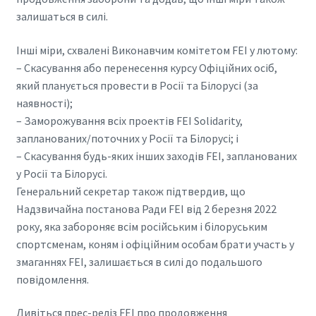
залишаться в силі.
Інші міри, схвалені Виконавчим комітетом FEI у лютому:
– Скасування або перенесення курсу Офіційних осіб,
який планується провести в Росії та Білорусі (за
наявності);
– Заморожування всіх проектів FEI Solidarity,
запланованих/поточних у Росії та Білорусі; і
– Скасування будь-яких інших заходів FEI, запланованих
у Росії та Білорусі.
Генеральний секретар також підтвердив, що
Надзвичайна постанова Ради FEI від 2 березня 2022
року, яка забороняє всім російським і білоруським
спортсменам, коням і офіційним особам брати участь у
змаганнях FEI, залишається в силі до подальшого
повідомлення.
Дивіться прес-реліз FEI про продовження