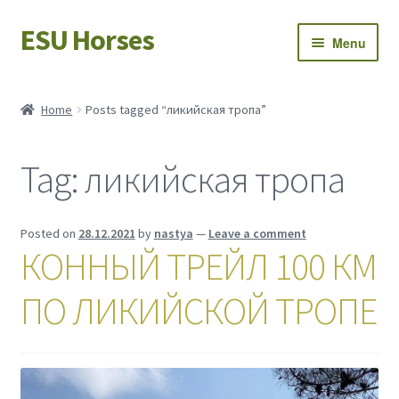
ESU Horses
Skip
Skip
Menu
to
to
navigation
content
Horse sales
Home
Posts tagged “ликийская тропа”
Latest news
Tag:
ликийская тропа
Save Horses
My account
Posted on
28.12.2021
by
nastya
—
Leave a comment
КОННЫЙ ТРЕЙЛ 100 КМ
ПО ЛИКИЙСКОЙ ТРОПЕ