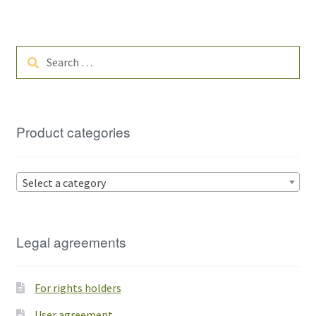
Search
for:
Product categories
Select a category
Legal agreements
For rights holders
User agreement