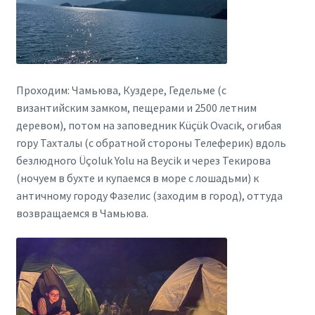
Проходим: Чамьюва, Куздере, Гедельме (с
византийским замком, пещерами и 2500 летним
деревом), потом на заповедник Küçük Ovacık, огибая
гору Тахталы (с обратной стороны Телеферик) вдоль
безлюдного Üçoluk Yolu на Beycik и через Текирова
(ночуем в бухте и купаемся в море с лошадьми) к
античному городу Фазелис (заходим в город), оттуда
возвращаемся в Чамьюва.