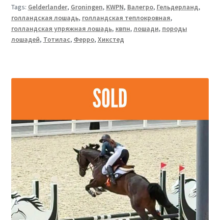
Tags:
Gelderlander
,
Groningen
,
KWPN
,
Валегро
,
Гельдерланд
,
голландская лошадь
,
голландская теплокровная
,
голландская упряжная лошадь
,
квпн
,
лошади
,
породы
лошадей
,
Тотилас
,
Ферро
,
Хикстед