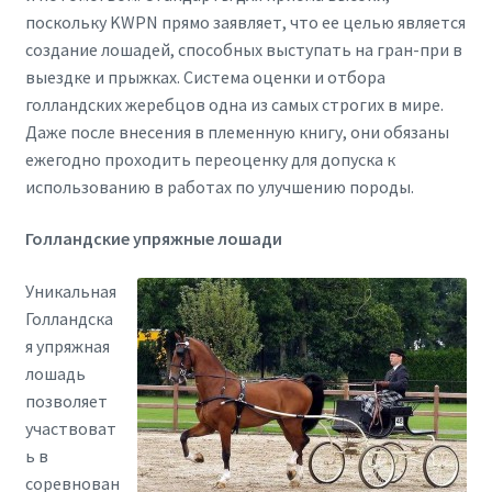
поскольку KWPN прямо заявляет, что ее целью является
создание лошадей, способных выступать на гран-при в
выездке и прыжках. Система оценки и отбора
голландских жеребцов одна из самых строгих в мире.
Даже после внесения в племенную книгу, они обязаны
ежегодно проходить переоценку для допуска к
использованию в работах по улучшению породы.
Голландские упряжные лошади
Уникальная
Голландска
я упряжная
лошадь
позволяет
участвоват
ь в
соревнован