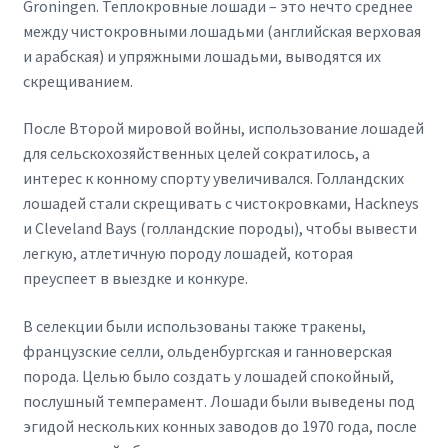
Groningen. Теплокровные лошади – это нечто среднее
между чистокровными лошадьми (английская верховая
и арабская) и упряжными лошадьми, выводятся их
скрещиванием.
После Второй мировой войны, использование лошадей
для сельскохозяйственных целей сократилось, а
интерес к конному спорту увеличивался. Голландских
лошадей стали скрещивать с чистокровками, Hackneys
и Cleveland Bays (голландские породы), чтобы вывести
легкую, атлетичную породу лошадей, которая
преуспеет в выездке и конкуре.
В селекции были использованы также тракены,
французские селли, ольденбургская и ганноверская
порода. Целью было создать у лошадей спокойный,
послушный темперамент. Лошади были выведены под
эгидой нескольких конных заводов до 1970 года, после