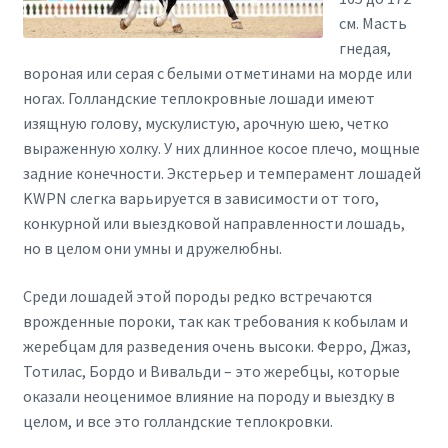
см. Масть
гнедая,
вороная или серая с белыми отметинами на морде или
ногах. Голландские теплокровные лошади имеют
изящную голову, мускулистую, арочную шею, четко
выраженную холку. У них длинное косое плечо, мощные
задние конечности. Экстерьер и темперамент лошадей
KWPN слегка варьируется в зависимости от того,
конкурной или выездковой направленности лошадь,
но в целом они умны и дружелюбны.
Среди лошадей этой породы редко встречаются
врожденные пороки, так как требования к кобылам и
жеребцам для разведения очень высоки. Ферро, Джаз,
Тотилас, Бордо и Вивальди – это жеребцы, которые
оказали неоценимое влияние на породу и выездку в
целом, и все это голландские теплокровки.