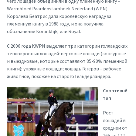
чего лошадей объединили в одну племенную книгу –
Warmbloed Paardenstamboek Nederland (WPN).
Королева Беатрис дала королевскую награду за
племенную книгу в 1988 году, и она получила
обозначение Koninklijk, или Royal.
С 2006 года KWPN выделяет три категории голландских
теплокровных лошадей: верховые лошади (конкурные
и выездковые, которые составляют 85-90% племенной
книги); упряжные лошади; лошадь Гегеров – рабочее
животное, похожее на старого Гельдерландера.
Спортивнй
тип
Рост
лошадей в
среднем от
165 до 172