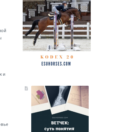
лой
ы
к и
овье