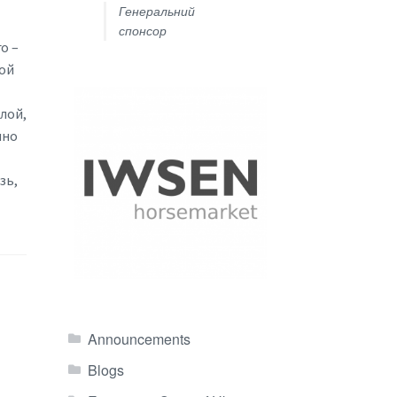
Генеральний
спонсор
о –
ой
лой,
чно
зь,
,
Announcements
Blogs