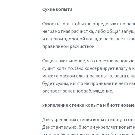
Сухие копыта
Сухость копыт обычно определяют по нали
неграмотная расчистка, либо общая запущ
и в целом здоровой лошади не бывает та
правильной расчисткой.
Существует мнение, что полезно использов
сушит копыто. Оно консервирует влагу в не
мажете маслом влажное копыто, влага в не
будет сухим, ничто не проникнет в него и
распространённое заблуждение.
Укрпеление стенки копыта и биотиновые
Для укрепления стенки копыта иногда со
Действительно, биотин укрепляет копытну
в целом. Эволюция не приспособила лошад