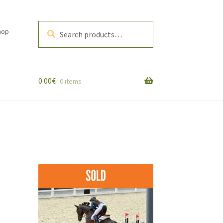
Search
Search
hop
for:
0.00
€
0 items