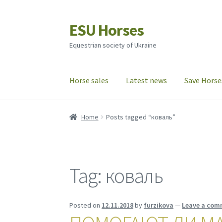
ESU Horses
Skip
Skip
to
to
Equestrian society of Ukraine
navigation
content
Horse sales
Latest news
Save Horse
Home
Posts tagged “коваль”
Tag:
коваль
Posted on
12.11.2018
by
furzikova
—
Leave a com