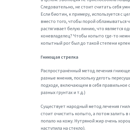
Следовательно, не стоит считать себя у
Если биотин, к примеру, используется с ц
вместо того, чтобы порой обламываться ч
растягивает белую линию, что является о
коневладелец? Чтобы копыто где-то немно
копытный рог был до такой степени крпек
Гниющая стрелка
Распространённый метод лечения гниющей 
разные мнения, поскольку деготь пересуш
подходе, включающем в себя правильное 
разных грунтах и т.д.)
Существует народный метод лечения гнило
стоит очистить копыто, а потом залить в 
попало на кожу. Нутряной жир очень хоро
наступила на стекло).