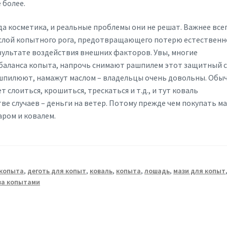
 более.
да косметика, и реальные проблемы они не решат. Важнее всег
 слой копытного рога, предотвращающего потерю естественн
зультате воздействия внешних факторов. Увы, многие
баланса копыта, напрочь снимают рашпилем этот защитный с
шпилюют, намажут маслом – владельцы очень довольны. Обы
т слоиться, крошиться, трескаться и т.д., и тут коваль
е случаев – деньги на ветер. Потому прежде чем покупать ма
ром и ковалем.
 копыта
,
деготь для копыт
,
коваль
,
копыта
,
лошадь
,
мази для копыт
за копытами