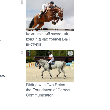
Комплексний захист ніг
коня під час тренувань і
ы
виступів
же,
Riding with Two Reins –
the Foundation of Correct
Communication
и