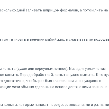
есколько дней заливать шприцом формалин, а потом лить на
ветуют втирать в венчики рыбий жир, и смазывать им подошв
 копыта (сухое или переувлажненное). Мази для увлажнения
хое копыто. Перед обработкой, копыта нужно вымыть. К тому 
о достаточно, чтобы рог был эластичным и не нуждался в
щие мази обычно сделаны на основе дегтя, с ними важно не
ты копыта, которые наносят перед соревнованиями и разным