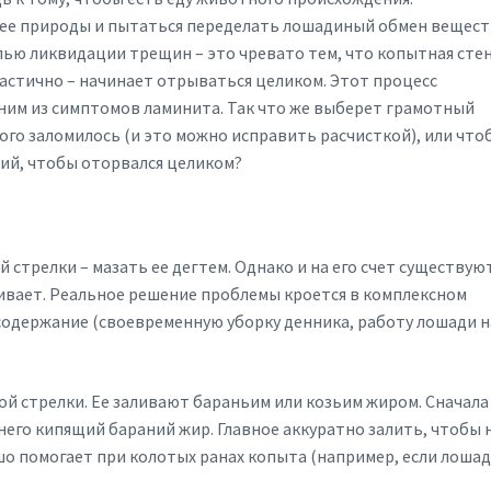
мнее природы и пытаться переделать лошадиный обмен вещест
елью ликвидации трещин – это чревато тем, что копытная сте
астично – начинает отрываться целиком. Этот процесс
дним из симптомов ламинита. Так что же выберет грамотный
го заломилось (и это можно исправить расчисткой), или что
ий, чтобы оторвался целиком?
стрелки – мазать ее дегтем. Однако и на его счет существую
ивает. Реальное решение проблемы кроется в комплексном
содержание (своевременную уборку денника, работу лошади н
й стрелки. Ее заливают бараньим или козьим жиром. Сначала
него кипящий бараний жир. Главное аккуратно залить, чтобы 
шо помогает при колотых ранах копыта (например, если лоша