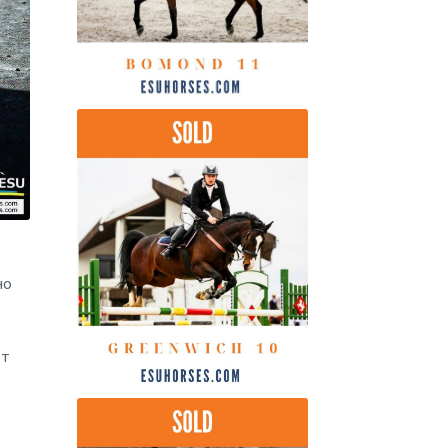
но
ет