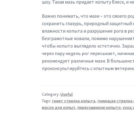
шоу. Такая мазь придает копыту блеск, и не
Важно понимать, что мази – это своего ро
сохранить глазурь, природный защитный
влажности копыта и разрушение рога в ре
безграмотные ковали, помимо нарушения 
чтобы копыто выглядело эстетично. Зара
через пару недель рог пересыхает, начинае
рекомендует различные мази. В большинств
проконсультируйтесь с опытным ветерина
Category:
Useful
Tags:
гниет стрелка копыта
,
гниющая стрелка
масло для копыт
,
пересушенное копыто
,
уход 