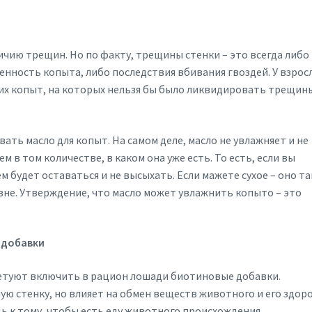
чию трещин. Но по факту, трещины стенки – это всегда либо
енность копыта, либо последствия вбивания гвоздей. У взрос
ких копыт, на которых нельзя бы было ликвидировать трещин
ать масло для копыт. На самом деле, масло не увлажняет и не
м в том количестве, в каком она уже есть. То есть, если вы
м будет оставаться и не высыхать. Если мажете сухое – оно та
звне. Утверждение, что масло может увлажнить копыто – это
 добавки
ветуют включить в рацион лошади биотиновые добавки.
ю стенку, но влияет на обмен веществ животного и его здор
ь к тому, чтобы есть еду животного происхождения.