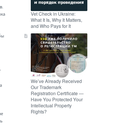
в.
Vet Check in Ukraine:
нка
What It Is, Why It Matters,
and Who Pays for It
бы
т
We’ve Already Received
а
Our Trademark
Registration Certificate —
Have You Protected Your
Intellectual Property
Rights?
не
дь