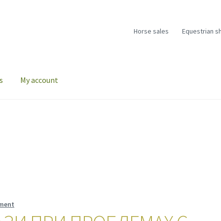
Horse sales
Equestrian s
s
My account
ment