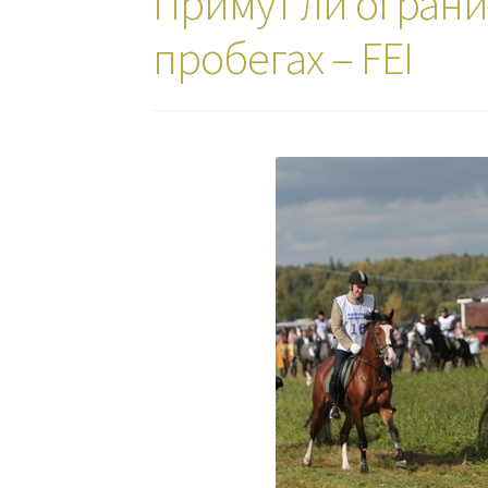
Примут ли ограни
пробегах – FEI