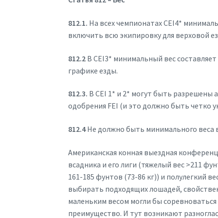
812.1.
На всех чемпионатах CEI4* минималь
включить всю экипировку для верховой ез
812.2
В CEI3* минимальный вес составляет
графике езды.
812.3.
В CEI 1* и 2* могут быть разрешены
одобрения FEI (и это должно быть четко ук
812.4
Не должно быть минимального веса 
Американская конная выездная конференци
всадника и его лиги (тяжелый вес >211 фунт
161-185 фунтов (73-86 кг)) и полулегкий ве
выбирать подходящих лошадей, свойственн
маленьким весом могли бы соревноваться 
преимущество. И тут возникают разноглас