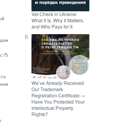
Vet Check in Ukraine:
ый
What It Is, Why It Matters,
and Who Pays for It
ющим
с 75
это
We’ve Already Received
аким
Our Trademark
Registration Certificate —
Have You Protected Your
Intellectual Property
Rights?
к