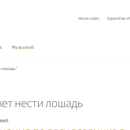
Horse sales
Equestrian s
s
My account
и лошадь”
жет нести лошадь
ment