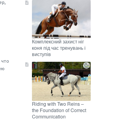
ер,
Комплексний захист ніг
коня під час тренувань і
виступів
 что
ую
Riding with Two Reins –
the Foundation of Correct
Communication