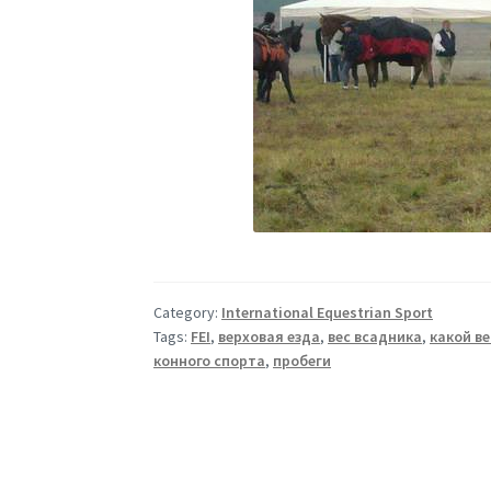
Category:
International Equestrian Sport
Tags:
FEI
,
верховая езда
,
вес всадника
,
какой в
конного спорта
,
пробеги