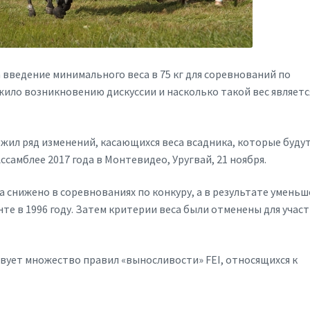
 введение минимального веса в 75 кг для соревнований по
жило возникновению дискуссии и насколько такой вес являетс
ожил ряд изменений, касающихся веса всадника, которые буду
самблее 2017 года в Монтевидео, Уругвай, 21 ноября.
а снижено в соревнованиях по конкуру, а в результате умень
анте в 1996 году. Затем критерии веса были отменены для участ
твует множество правил «выносливости» FEI, относящихся к