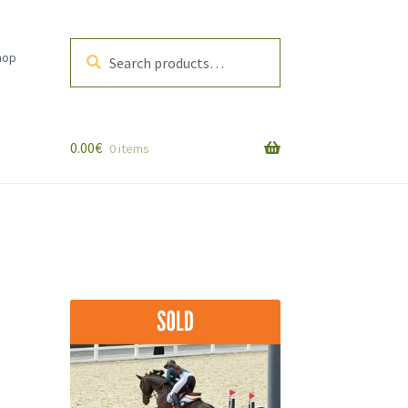
Search
Search
hop
for:
0.00
€
0 items