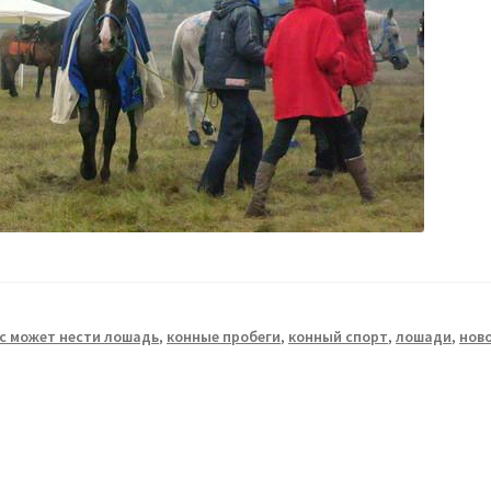
ес может нести лошадь
,
конные пробеги
,
конный спорт
,
лошади
,
нов