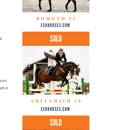
я
т
шено
ия в