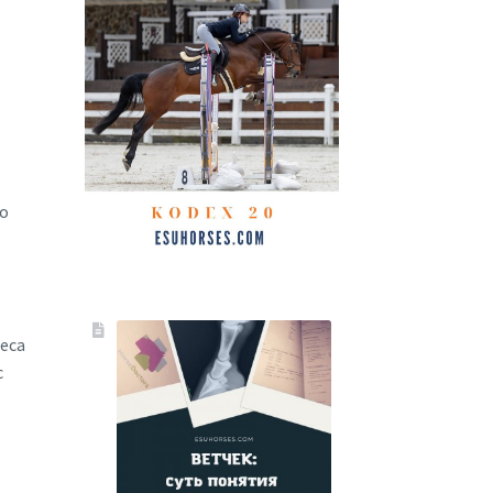
го
еса
с
т