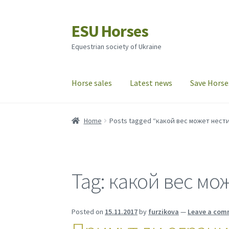
ESU Horses
Skip
Skip
to
to
Equestrian society of Ukraine
navigation
content
Horse sales
Latest news
Save Horse
Home
Posts tagged “какой вес может нест
Tag:
какой вес мо
Posted on
15.11.2017
by
furzikova
—
Leave a com