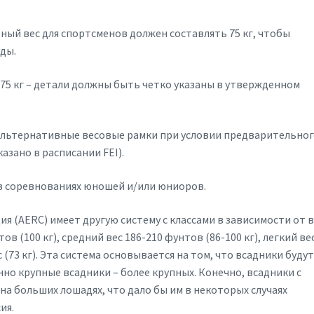
ный вес для спортсменов должен составлять 75 кг, чтобы
ды.
 75 кг – детали должны быть четко указаны в утвержденном
 альтернативные весовые рамки при условии предварительно
азано в расписании FEI).
в соревнованиях юношей и/или юниоров.
я (AERC) имеет другую систему с классами в зависимости от в
ов (100 кг), средний вес 186-210 фунтов (86-100 кг), легкий ве
с (73 кг). Эта система основывается на том, что всадники буду
о крупные всадники – более крупных. Конечно, всадники с
на больших лошадях, что дало бы им в некоторых случаях
ия.