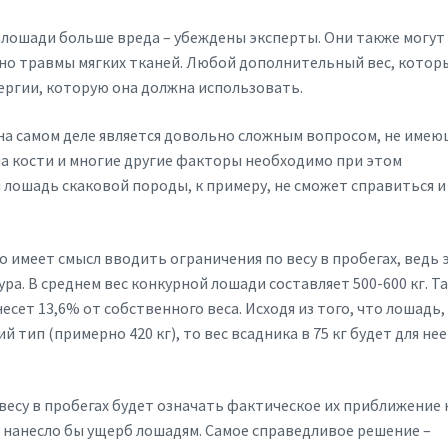
 лошади больше вреда – убеждены эксперты. Они также могут
нно травмы мягких тканей. Любой дополнительный вес, котор
ергии, которую она должна использовать.
 на самом деле является довольно сложным вопросом, не име
на кости и многие другие факторы необходимо при этом
лошадь скаковой породы, к примеру, не сможет справиться и 
 имеет смысл вводить ограничения по весу в пробегах, ведь 
ра. В среднем вес конкурной лошади составляет 500-600 кг. Т
несет 13,6% от собственного веса. Исходя из того, что лошадь,
 тип (примерно 420 кг), то вес всадника в 75 кг будет для нее
весу в пробегах будет означать фактическое их приближение 
то нанесло бы ущерб лошадям. Самое справедливое решение –