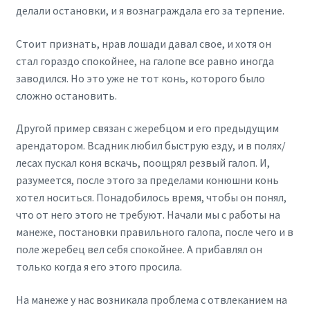
делали остановки, и я вознаграждала его за терпение.
Стоит признать, нрав лошади давал свое, и хотя он
стал гораздо спокойнее, на галопе все равно иногда
заводился. Но это уже не тот конь, которого было
сложно остановить.
Другой пример связан с жеребцом и его предыдущим
арендатором. Всадник любил быструю езду, и в полях/
лесах пускал коня вскачь, поощрял резвый галоп. И,
разумеется, после этого за пределами конюшни конь
хотел носиться. Понадобилось время, чтобы он понял,
что от него этого не требуют. Начали мы с работы на
манеже, постановки правильного галопа, после чего и в
поле жеребец вел себя спокойнее. А прибавлял он
только когда я его этого просила.
На манеже у нас возникала проблема с отвлеканием на