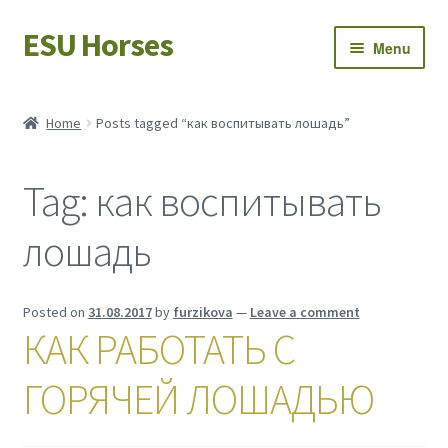
ESU Horses
Skip
Skip
Menu
to
to
navigation
content
Horse sales
Home
Posts tagged “как воспитывать лошадь”
Latest news
Tag:
как воспитывать
Save Horses
лошадь
My account
Posted on
31.08.2017
by
furzikova
—
Leave a comment
КАК РАБОТАТЬ С
ГОРЯЧЕЙ ЛОШАДЬЮ