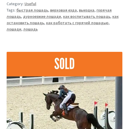
Category:
Useful
Tags:
быстрая лошадь
,
верховая езда
,
выездка
,
горячая
лошадь
,
дурноезжие лошади
,
как воспитывать лошадь
,
как
остановить лошадь
,
как работать с горячей лошадью
,
лошади
,
лошадь