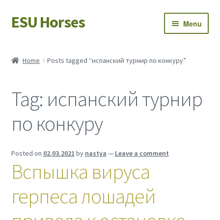
ESU Horses
Skip
Skip
Menu
to
to
navigation
content
Horse sales
Home
Posts tagged “испанский турнир по конкуру”
Latest news
Tag:
испанский турнир
Save Horses
по конкуру
My account
Posted on
02.03.2021
by
nastya
—
Leave a comment
Вспышка вируса
герпеса лошадей