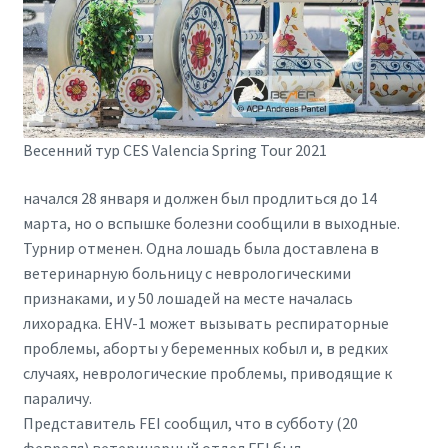
Весенний тур CES Valencia Spring Tour 2021
начался 28 января и должен был продлиться до 14
марта, но о вспышке болезни сообщили в выходные.
Турнир отменен. Одна лошадь была доставлена ​​в
ветеринарную больницу с неврологическими
признаками, и у 50 лошадей на месте началась
лихорадка. EHV-1 может вызывать респираторные
проблемы, аборты у беременных кобыл и, в редких
случаях, неврологические проблемы, приводящие к
параличу.
Представитель FEI сообщил, что в субботу (20
февраля) ветеринарный отдел FEI был