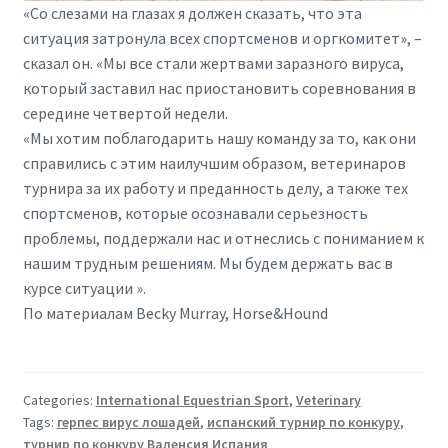
«Со слезами на глазах я должен сказать, что эта
ситуация затронула всех спортсменов и оргкомитет», –
сказал он. «Мы все стали жертвами заразного вируса,
который заставил нас приостановить соревнования в
середине четвертой недели.
«Мы хотим поблагодарить нашу команду за то, как они
справились с этим наилучшим образом, ветеринаров
турнира за их работу и преданность делу, а также тех
спортсменов, которые осознавали серьезность
проблемы, поддержали нас и отнеслись с пониманием к
нашим трудным решениям. Мы будем держать вас в
курсе ситуации ».
По материалам Becky Murray, Horse&Hound
Categories:
International Equestrian Sport
,
Veterinary
Tags:
герпес вирус лошадей
,
испанский турнир по конкуру
,
турнир по конкуру Валенсия Испания