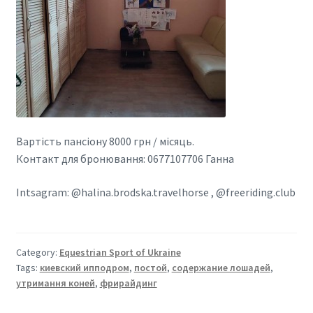
Вартість пансіону 8000 грн / місяць.
Контакт для бронювання: 0677107706 Ганна
Intsagram: @halina.brodska.travelhorse , @freeriding.club
Category:
Equestrian Sport of Ukraine
Tags:
киевский ипподром
,
постой
,
содержание лошадей
,
утримання коней
,
фрирайдинг