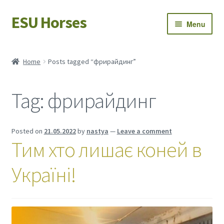
ESU Horses
Skip
Skip
Menu
to
to
navigation
content
Horse sales
Home
Posts tagged “фрирайдинг”
Latest news
Tag:
фрирайдинг
Save Horses
My account
Posted on
21.05.2022
by
nastya
—
Leave a comment
Тим хто лишає коней в
Україні!