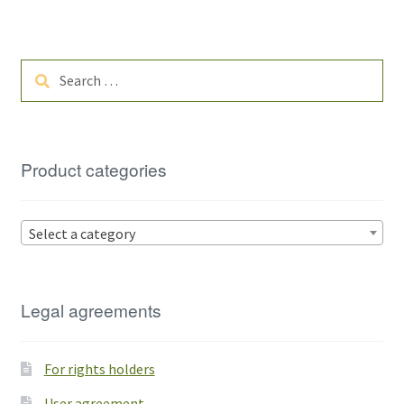
Search
for:
Product categories
Select a category
Legal agreements
For rights holders
User agreement