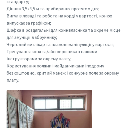
стандарту;
Дінник 3,5х3,5 м та прибирання протягом дня;
Вигул в леваді та робота на корді у вартості, конюх
випускає за графіком;
Шафка в роздягальні для коннвласника та окреме місце
для амуніції в збруйнику;
Черговий ветлікар та планові маніпуляції у вартості;
Тренування коня та/або вершника з нашими
інструкторами за окрему плату;
Користування полями і майданчиками іподрому
безкоштовно, критий манеж і конкурне поле за окрему
плату.