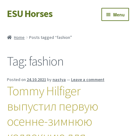
ESU Horses
Skip
Skip
Menu
to
to
navigation
content
Horse sales
Home
Posts tagged “fashion”
Latest news
Tag:
fashion
Save Horses
My account
Posted on
24.10.2021
by
nastya
—
Leave a comment
Tommy Hilfiger
выпустил первую
осенне-зимнюю