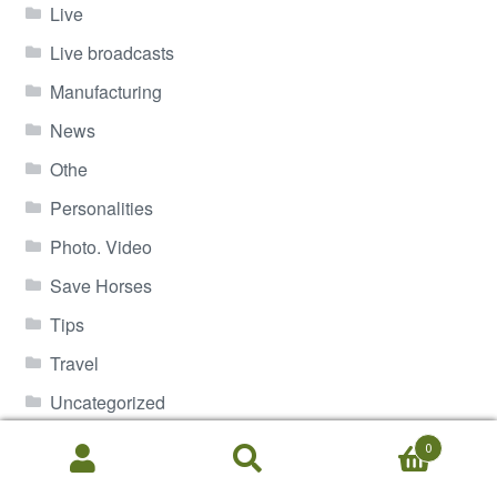
Live
Live broadcasts
Manufacturing
News
Othe
Personalities
Photo. Video
Save Horses
Tips
Travel
Uncategorized
Useful
0
Search
Search
Veterinary
for: