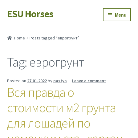
ESU Horses
Skip
Skip
Menu
to
to
navigation
content
Horse sales
Home
Posts tagged “еврогрунт”
Latest news
Tag:
еврогрунт
Save Horses
My account
Posted on
27.01.2022
by
nastya
—
Leave a comment
Вся правда о
стоимости м2 грунта
для лошадей по