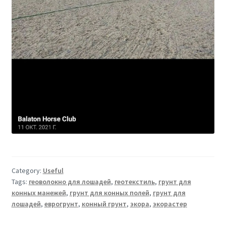
Category:
Useful
Tags:
геоволокно для лошадей
,
геотекстиль
,
грунт для
конных манежей
,
грунт для конных полей
,
грунт для
лошадей
,
еврогрунт
,
конный грунт
,
экора
,
экорастер