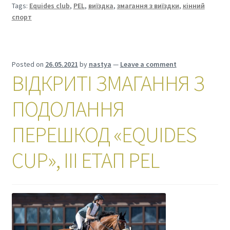
Tags:
Equides club
,
PEL
,
виїздка
,
змагання з виїздки
,
кінний
спорт
Posted on
26.05.2021
by
nastya
—
Leave a comment
ВІДКРИТІ ЗМАГАННЯ З
ПОДОЛАННЯ
ПЕРЕШКОД «EQUIDES
CUP», III ЕТАП PEL