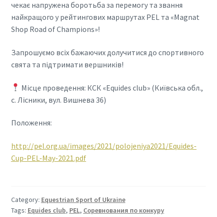
чекає напружена боротьба за перемогу та звання
найкращого у рейтингових маршрутах PEL та «Magnat
Shop Road of Champions»!
Запрошуємо всіх бажаючих долучитися до спортивного
свята та підтримати вершників!
Місце проведення: КСК «Equides club» (Київська обл.,
с. Лісники, вул. Вишнева 36)
Положення:
http://pel.org.ua/images/2021/polojeniya2021/Equides-
Cup-PEL-May-2021.pdf
Category:
Equestrian Sport of Ukraine
Tags:
Equides club
,
PEL
,
Соревнования по конкуру