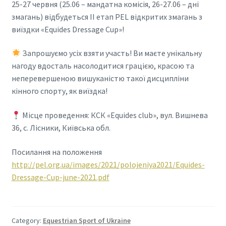
25-27 червня (25.06 – мандатна комісія, 26-27.06 – дні
змагань) відбудеться ІІ етап PEL відкритих змагань з
виїздки «Equides Dressage Cup»!
Запрошуємо усіх взяти участь! Ви маєте унікальну
нагоду вдосталь насолодитися грацією, красою та
неперевершеною вишуканістю такої дисципліни
кінного спорту, як виїздка!
Місце проведення: КСК «Equides club», вул. Вишнева
36, с. Лісники, Київська обл.
Посилання на положення
http://pel.org.ua/images/2021/polojeniya2021/Equides-
Dressage-Cup-june-2021.pdf
Category:
Equestrian Sport of Ukraine