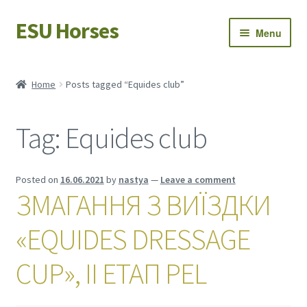
ESU Horses
Skip
Skip
Menu
to
to
navigation
content
Horse sales
Home
Posts tagged “Equides club”
Latest news
Tag:
Equides club
Save Horses
My account
Posted on
16.06.2021
by
nastya
—
Leave a comment
ЗМАГАННЯ З ВИЇЗДКИ
«EQUIDES DRESSAGE
CUP», ІІ ЕТАП PEL