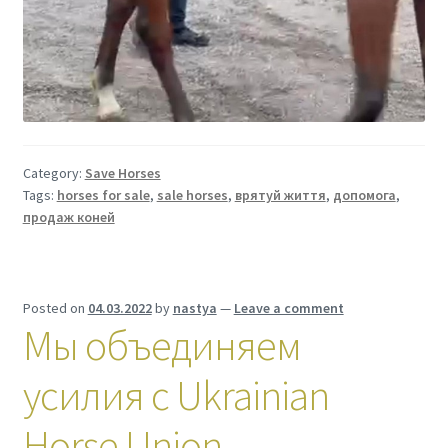
Category:
Save Horses
Tags:
horses for sale
,
sale horses
,
врятуй життя
,
допомога
,
продаж коней
Posted on
04.03.2022
by
nastya
—
Leave a comment
Мы объединяем
усилия с Ukrainian
Horse Union