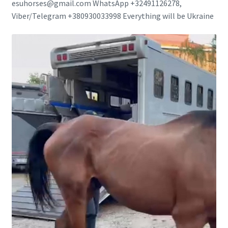
esuhorses@gmail.com WhatsApp +32491126278,
Viber/Telegram +380930033998 Everything will be Ukraine