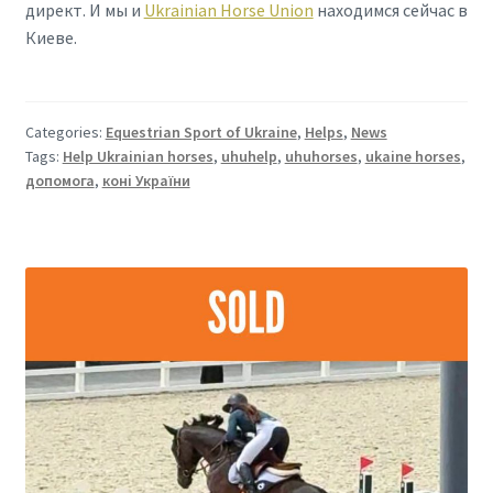
директ. И мы и
Ukrainian Horse Union
находимся сейчас в
Киеве.
Categories:
Equestrian Sport of Ukraine
,
Helps
,
News
Tags:
Help Ukrainian horses
,
uhuhelp
,
uhuhorses
,
ukaine horses
,
допомога
,
коні України