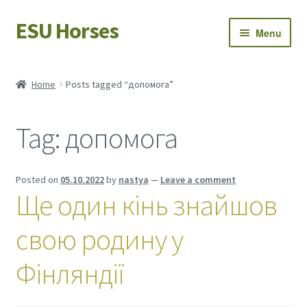
ESU Horses
Skip
Skip
Menu
to
to
navigation
content
Horse sales
Home
Posts tagged “допомога”
Latest news
Tag:
допомога
Save Horses
My account
Posted on
05.10.2022
by
nastya
—
Leave a comment
Ще один кінь знайшов
свою родину у
Фінляндії