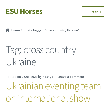
ESU Horses
Skip
Skip
Menu
to
to
navigation
content
Horse sales
Home
Posts tagged “cross country Ukraine”
Latest news
Tag:
cross country
Save Horses
Ukraine
My account
Posted on
06.08.2023
by
nastya
—
Leave a comment
Ukrainian eventing team
on international show