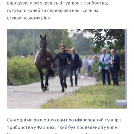
відвідували всі українські турніри з трибоства,
готували коней та перевіряли наші сили на
всукраїнському рівні.
Сьогодні ми розповімо вам про міжнародний турнір з
триборства у Фацімехі, який був проведений у липні.