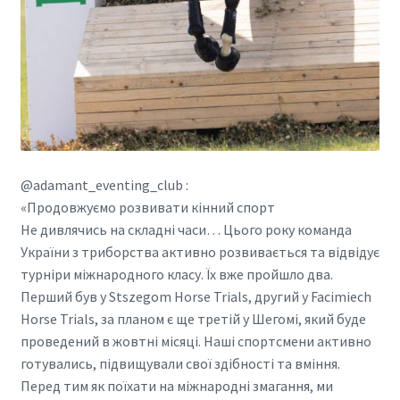
@adamant_eventing_club :
«Продовжуємо розвивати кінний спорт
Не дивлячись на складні часи… Цього року команда
України з триборства активно розвивається та відвідує
турніри міжнародного класу. Їх вже пройшло два.
Перший був у Stszegom Horse Trials, другий у Facimiech
Horse Trials, за планом є ще третій у Шегомі, який буде
проведений в жовтні місяці. Наші спортсмени активно
готувались, підвищували свої здібності та вміння.
Перед тим як поїхати на міжнародні змагання, ми