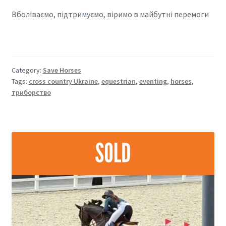
Вболіваємо, підтримуємо, віримо в майбутні перемоги
Category:
Save Horses
Tags:
cross country Ukraine
,
equestrian
,
eventing
,
horses
,
триборство