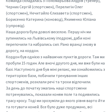
Команда складалась з Пономарьова Андрія (тренер),
Черних Сергій (спортсмен), Перелигін Олег
(спортсмен), Нечитайло Єлизавета (спортсмен),
Борисенко Катерина (коновод), Якименко Юліана
(супровід).
Наша дорога була доволі веселою. Першу ніч ми
зупинились на Львівському іподромі, даби коні
перепочили та набрались сил. Рано вранці знову в
дорогу, на кордон.
Кордон був однією з найважчих пунктів дороги. Там ми
пробули 15 годин. Але вночі другого дня, ми вже були на
базі. Наступного дня був міні релакс, ми ознайомились з
територією бази, побачили тренування інших
спортсменів, розклали речі та трохи відпочили.
За день до початку змагань наші спортсмени
потренувались, показали коням поле та подивились
трасу кросу. Тоді ми зрозуміли до якого рівня варто йти
та готувати коней. Все було дуже продумано, всі