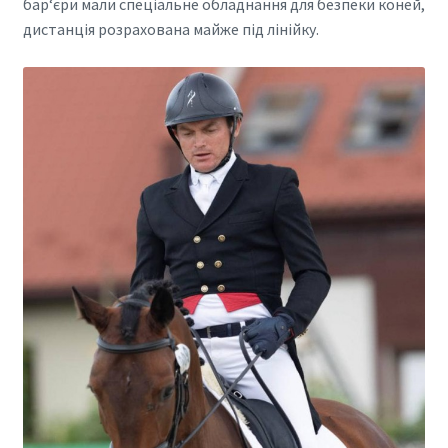
бар‘єри мали спеціальне обладнання для безпеки коней,
дистанція розрахована майже під лінійку.