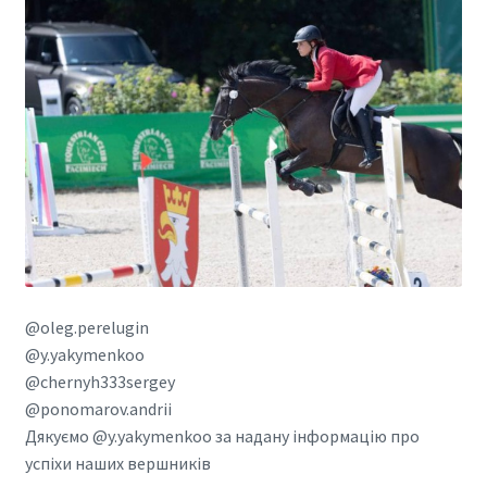
@oleg.perelugin
@y.yakymenkoo
@chernyh333sergey
@ponomarov.andrii
Дякуємо @y.yakymenkoo за надану інформацію про
успіхи наших вершників