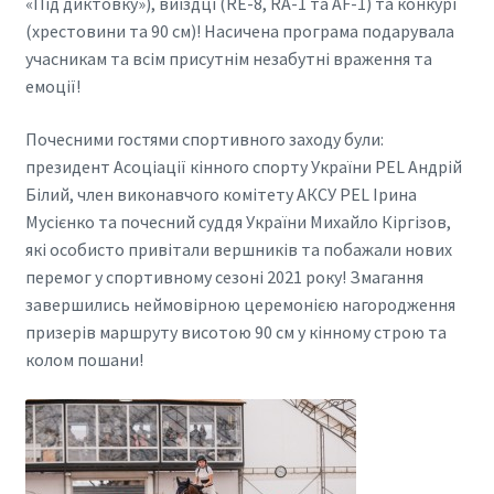
«Під диктовку»), виїздці (RE-8, RA-1 та AF-1) та конкурі
(хрестовини та 90 см)! Насичена програма подарувала
учасникам та всім присутнім незабутні враження та
емоції!
Почесними гостями спортивного заходу були:
президент Асоціації кінного спорту України PEL Андрій
Білий, член виконавчого комітету АКСУ PEL Ірина
Мусієнко та почесний суддя України Михайло Кіргізов,
які особисто привітали вершників та побажали нових
перемог у спортивному сезоні 2021 року! Змагання
завершились неймовірною церемонією нагородження
призерів маршруту висотою 90 см у кінному строю та
колом пошани!