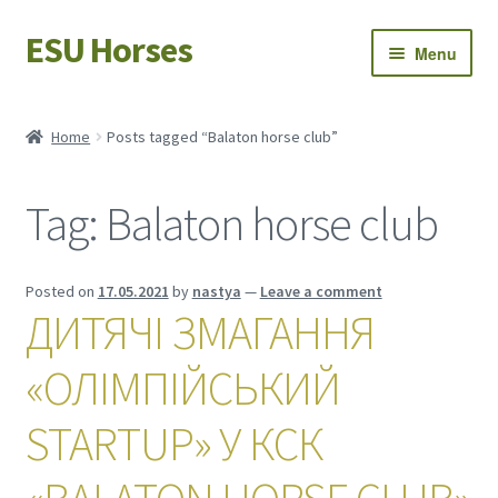
ESU Horses
Skip
Skip
Menu
to
to
navigation
content
Horse sales
Home
Posts tagged “Balaton horse club”
Latest news
Tag:
Balaton horse club
Save Horses
My account
Posted on
17.05.2021
by
nastya
—
Leave a comment
ДИТЯЧІ ЗМАГАННЯ
«ОЛІМПІЙСЬКИЙ
STARTUP» У КСК