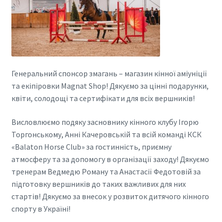
Генеральний спонсор змагань – магазин кінної аміуніції
та екіпіровки Magnat Shop! Дякуємо за цінні подарунки,
квіти, солодощі та сертифікати для всіх вершників!
Висловлюємо подяку засновнику кінного клубу Ігорю
Торгонському, Анні Качеровській та всій команді КСК
«Balaton Horse Club» за гостинність, приємну
атмосферу та за допомогу в організації заходу! Дякуємо
тренерам Ведмедю Роману та Анастасії Федотовій за
підготовку вершників до таких важливих для них
стартів! Дякуємо за внесок у розвиток дитячого кінного
спорту в Україні!