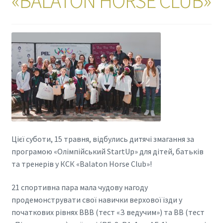
«BALATON HORSE CLUB»
Цієї суботи, 15 травня, відбулись дитячі змагання за
програмою «Олімпійський StartUp» для дітей, батьків
та тренерів у КСК «Balaton Horse Club»!
21 спортивна пара мала чудову нагоду
продемонструвати свої навички верхової їзди у
початкових рівнях BBB (тест «З ведучим») та BB (тест