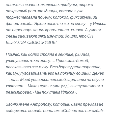
съемке: внезапно смолкшие трибуны, широко
открытый рот наездницы, которая уже
торжествовала победу, колокол, фиксирующий
финиш заезда. Яркие алые точки на снегу — у Илисса
от перенапряжения кровь пошла из носа. А у меня
слезы заливают очки изнутри: дошло, что ОН
БЕЖАЛ ЗА СВОЮ ЖИЗНЬ!
Помню, как долго стояла в деннике, рыдала,
уткнувшись в его гриву…. Приезжаю домой,
рассказываю все мужу. Всю дорогу репетировала,
как буду уговаривать его на покупку лошади. Денег
— ноль. Моей университетской зарплаты на еду не
хватает… Макс
(муж – прим. ред.)
выслушал меня и
резюмировал: «Мы покупаем Илисса».
Звоню Жене Антропову, который давно предлагал
содержать лошадь пополам: «Сейчас или никогда!».