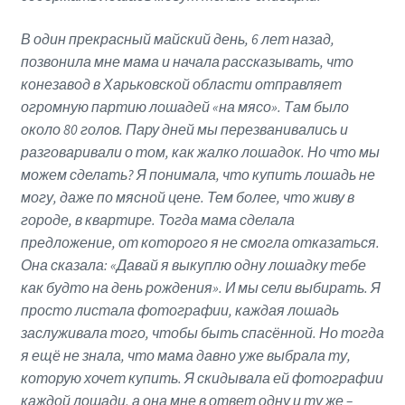
В один прекрасный майский день, 6 лет назад,
позвонила мне мама и начала рассказывать, что
конезавод в Харьковской области отправляет
огромную партию лошадей «на мясо». Там было
около 80 голов. Пару дней мы перезванивались и
разговаривали о том, как жалко лошадок. Но что мы
можем сделать? Я понимала, что купить лошадь не
могу, даже по мясной цене. Тем более, что живу в
городе, в квартире. Тогда мама сделала
предложение, от которого я не смогла отказаться.
Она сказала: «Давай я выкуплю одну лошадку тебе
как будто на день рождения». И мы сели выбирать. Я
просто листала фотографии, каждая лошадь
заслуживала того, чтобы быть спасённой. Но тогда
я ещё не знала, что мама давно уже выбрала ту,
которую хочет купить. Я скидывала ей фотографии
каждой лошади, а она мне в ответ одну и ту же –