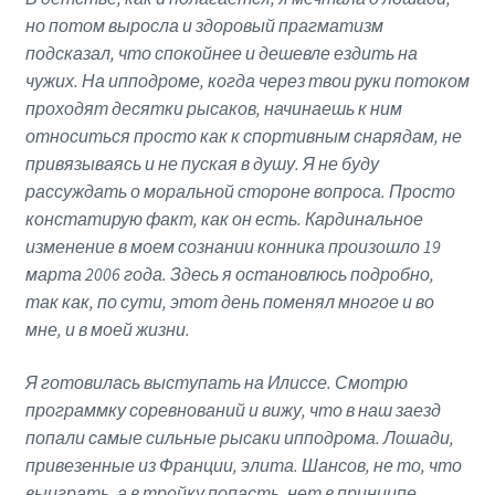
но потом выросла и здоровый прагматизм
подсказал, что спокойнее и дешевле ездить на
чужих. На ипподроме, когда через твои руки потоком
проходят десятки рысаков, начинаешь к ним
относиться просто как к спортивным снарядам, не
привязываясь и не пуская в душу. Я не буду
рассуждать о моральной стороне вопроса. Просто
констатирую факт, как он есть. Кардинальное
изменение в моем сознании конника произошло 19
марта 2006 года. Здесь я остановлюсь подробно,
так как, по сути, этот день поменял многое и во
мне, и в моей жизни.
Я готовилась выступать
на Илиссе. Смотрю
программку соревнований и вижу, что в наш заезд
попали самые сильные рысаки ипподрома. Лошади,
привезенные из Франции, элита. Шансов, не то, что
выиграть, а в тройку попасть, нет в принципе.