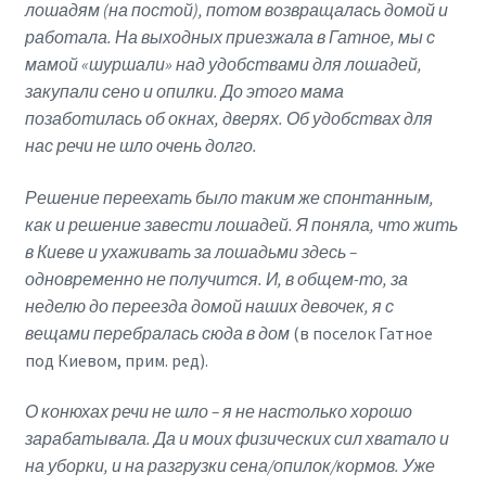
лошадям (на постой), потом возвращалась домой и
работала. На выходных приезжала в Гатное, мы с
мамой «шуршали» над удобствами для лошадей,
закупали сено и опилки. До этого мама
позаботилась об окнах, дверях. Об удобствах для
нас речи не шло очень долго.
Решение переехать было таким же спонтанным,
как и решение завести лошадей. Я поняла, что жить
в Киеве и ухаживать за лошадьми здесь –
одновременно не получится. И, в общем-то, за
неделю до переезда домой наших девочек, я с
вещами перебралась сюда в дом
(в поселок Гатное
под Киевом, прим. ред).
О конюхах речи не шло – я не настолько хорошо
зарабатывала. Да и моих физических сил хватало и
на уборки, и на разгрузки сена/опилок/кормов. Уже