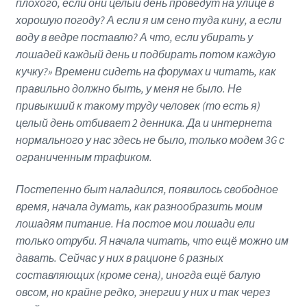
плохого, если они целый день проведут на улице в
хорошую погоду? А если я им сено туда кину, а если
воду в ведре поставлю? А что, если убирать у
лошадей каждый день и подбирать потом каждую
кучку?» Времени сидеть на форумах и читать, как
правильно должно быть, у меня не было. Не
привыкший к такому труду человек (то есть я)
целый день отбивает 2 денника. Да и интернета
нормального у нас здесь не было, только модем 3G с
ограниченным трафиком.
Постепенно быт наладился, появилось свободное
время, начала думать, как разнообразить моим
лошадям питание. На постое мои лошади ели
только отруби. Я начала читать, что ещё можно им
давать. Сейчас у них в рационе 6 разных
составляющих (кроме сена), иногда ещё балую
овсом, но крайне редко, энергии у них и так через