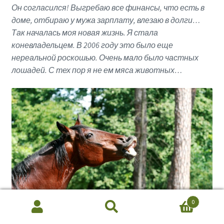
Он согласился! Выгребаю все финансы, что есть в
доме, отбираю у мужа зарплату, влезаю в долги…
Так началась моя новая жизнь. Я стала
коневладельцем. В 2006 году это было еще
нереальной роскошью. Очень мало было частных
лошадей. С тех пор я не ем мяса животных…
0
Search
Search
for: