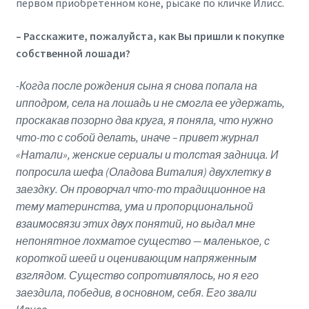
первом приобретенном коне, рысаке по кличке Илисс.
– Расскажите, пожалуйста, как Вы пришли к покупке
собственной лошади?
-Когда после рождения сына я снова попала на
ипподром, села на лошадь и не смогла ее удержать,
проскакав позорно два круга, я поняла, что нужно
что-то с собой делать, иначе – привет журнал
«Натали», женские сериалы и толстая задница. И
попросила шефа (Оладова Виталия) двухлетку в
заездку. Он проворчал что-то традиционное на
тему материнства, ума и пропорциональной
взаимосвязи этих двух понятий, но выдал мне
непонятное лохматое существо — маленькое, с
короткой шеей и оценивающим напряженным
взглядом. Существо сопротивлялось, но я его
заездила, победив, в основном, себя. Его звали