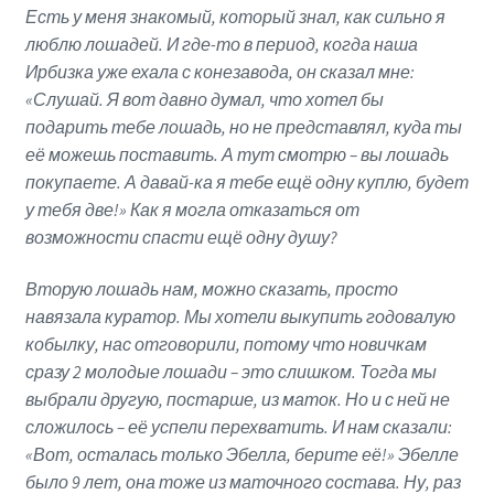
Есть у меня знакомый, который знал, как сильно я
люблю лошадей. И где-то в период, когда наша
Ирбизка уже ехала с конезавода, он сказал мне:
«Слушай. Я вот давно думал, что хотел бы
подарить тебе лошадь, но не представлял, куда ты
её можешь поставить. А тут смотрю – вы лошадь
покупаете. А давай-ка я тебе ещё одну куплю, будет
у тебя две!» Как я могла отказаться от
возможности спасти ещё одну душу?
Вторую лошадь нам, можно сказать, просто
навязала куратор. Мы хотели выкупить годовалую
кобылку, нас отговорили, потому что новичкам
сразу 2 молодые лошади – это слишком. Тогда мы
выбрали другую, постарше, из маток. Но и с ней не
сложилось – её успели перехватить. И нам сказали:
«Вот, осталась только Эбелла, берите её!» Эбелле
было 9 лет, она тоже из маточного состава. Ну, раз