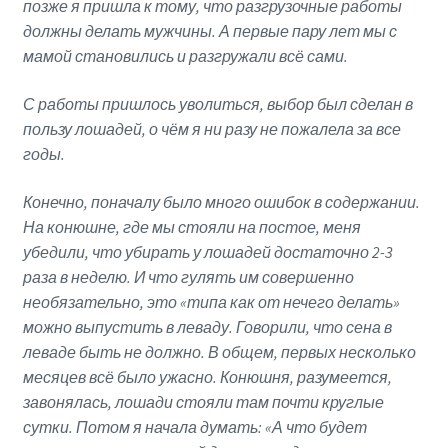
позже я пришла к тому, что разгрузочные работы
должны делать мужчины. А первые пару лет мы с
мамой становились и разгружали всё сами.
С работы пришлось уволиться, выбор был сделан в
пользу лошадей, о чём я ни разу не пожалела за все
годы.
Конечно, поначалу было много ошибок в содержании.
На конюшне, где мы стояли на постое, меня
убедили, что убирать у лошадей достаточно 2-3
раза в неделю. И что гулять им совершенно
необязательно, это
«
типа как от нечего делать
»
можно выпустить в леваду. Говорили, что сена в
леваде быть не должно. В общем, первых несколько
месяцев всё было ужасно. Конюшня, разумеется,
завонялась, лошади стояли там почти круглые
сутки. Потом я начала думать: «А что будет