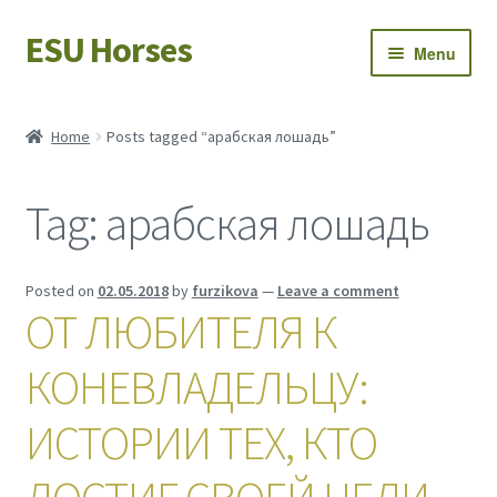
ESU Horses
Skip
Skip
Menu
to
to
navigation
content
Horse sales
Home
Posts tagged “арабская лошадь”
Latest news
Tag:
арабская лошадь
Save Horses
My account
Posted on
02.05.2018
by
furzikova
—
Leave a comment
ОТ ЛЮБИТЕЛЯ К
КОНЕВЛАДЕЛЬЦУ:
ИСТОРИИ ТЕХ, КТО