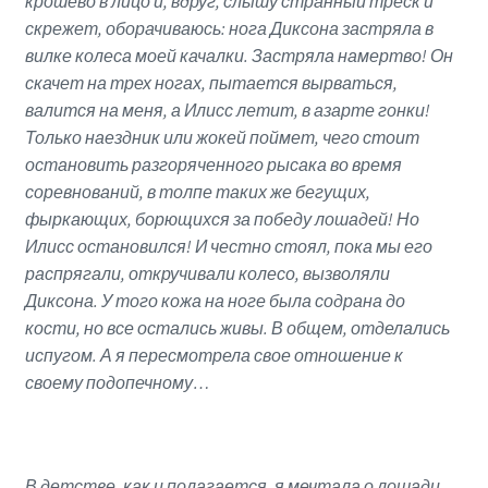
крошево в лицо и, вдруг, слышу странный треск и
скрежет, оборачиваюсь: нога Диксона застряла в
вилке колеса моей качалки. Застряла намертво! Он
скачет на трех ногах, пытается вырваться,
валится на меня, а Илисс летит, в азарте гонки!
Только наездник или жокей поймет, чего стоит
остановить разгоряченного рысака во время
соревнований, в толпе таких же бегущих,
фыркающих, борющихся за победу лошадей! Но
Илисс остановился! И честно стоял, пока мы его
распрягали, откручивали колесо, вызволяли
Диксона. У того кожа на ноге была содрана до
кости, но все остались живы. В общем, отделались
испугом. А я пересмотрела свое отношение к
своему подопечному…
В детстве, как и полагается, я мечтала о лошади,