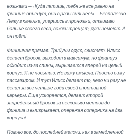
вожжами — «Куда летишь, тебя же все равно на
финише объедут, они в разы сильнее!» — Бесполезно.
Лежу в качалке, упершись в проножки, отжимаю
больше своего веса, вожжи трещат, руки немеют. А
он прёт!
Финишная прямая. Трибуны орут, свистят. Илисс
делает бросок, выходит в максимум, но француз
обходит из-за спины, вырывается вперед на целый
корпус. Я не посылаю. Не вижу смысла. Просто сижу
пассажиром. И тут Илисс делает то, чего ни разу не
делал за все четыре года своей спортивной
карьеры. Еще ускоряется, делает второй
запредельный бросок за несколько метров до
финиша и выигрывает, опережая соперника на два
корпуса!
Помню все, до последней мелочи, как в замедленной