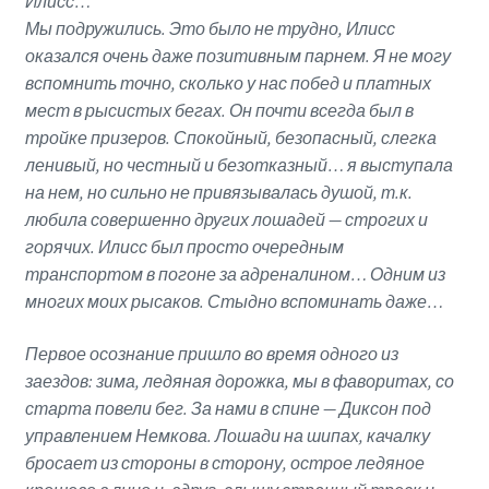
Илисс…
Мы подружились. Это было не трудно, Илисс
оказался очень даже позитивным парнем. Я не могу
вспомнить точно, сколько у нас побед и платных
мест в рысистых бегах. Он почти всегда был в
тройке призеров. Спокойный, безопасный, слегка
ленивый, но честный и безотказный… я выступала
на нем, но сильно не привязывалась душой, т.к.
любила совершенно других лошадей — строгих и
горячих. Илисс был просто очередным
транспортом в погоне за адреналином… Одним из
многих моих рысаков. Стыдно вспоминать даже…
Первое осознание пришло во время одного из
заездов: зима, ледяная дорожка, мы в фаворитах, со
старта повели бег. За нами в спине — Диксон под
управлением Немкова. Лошади на шипах, качалку
бросает из стороны в сторону, острое ледяное