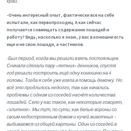
край
.
-Очень интересный опыт, фактически все на себе
испытали, как первопроходец. А как сейчас
получается совмещать содержание лошадей и
работу? Ведь, насколько я знаю, у вас в конюшне есть
еще и не свои лошади, а частников.
-Был период, когда мы решили взять постояльцев.
Сначала сделали пару «летних» денников, спустя
год решили построить ещё одну конюшню на 4
головы. Тогда я себе уже взяла в помощь девочку. Но
всё это продлилось недолго, так как начались
проблемы с одним из соседей насчёт количества
лошадей. Село у нас такое, как некоторые говорят,
«элитное». Мы тут, по сути, как белые вороны со
своим недостроенным домом и кучей животных –
выбиваемся из общей картины. Один из соседей в