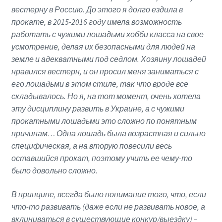
вестерну в Россию. До этого я долго ездила в
прокате, в 2015-2016 году имела возможность
работать с чужими лошадьми хобби класса на свое
усмотрение, делая их безопасными для людей на
земле и адекватными под седлом. Хозяину лошадей
нравился вестерн, и он просил меня заниматься с
его лошадьми в этом стиле, так что вроде все
складывалось. Но я, на тот момент, очень хотела
эту дисциплину развить в Украине, а с чужими
прокатными лошадьми это сложно по понятным
причинам… Одна лошадь была возрастная и сильно
специфическая, а на вторую повесили весь
оставшийся прокат, поэтому учить ее чему-то
было довольно сложно.
В принципе, всегда было понимание того, что, если
что-то развивать (даже если не развивать новое, а
вклиниваться в существующие конкур/выездку) –