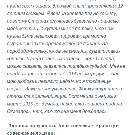
нужна своя лошадь. Это мой опыт прокатчика с 12-
летним стажем. Я всегда хотела пегую кобылу,
поэтому Стелла получилась буквально лошадью
моей мечты. Но купили мы ее потому, что нам
нужна была невысокая, широкая, грамотно
выращенная и здоровая молодая лошадь. За
породой/мастью/полом не гнались, думали таких
«бпшек
»
будет полно, оказалось – нет. Стелла,
можно сказать, оказалась лошадью-судьбой. Мне ее
предложили еще в апреле 2014-го на форуме, зная
мою любовь к пегим лошадям, но я тогда еще
всерьез даже не задумывалась. Фотку сохранила и
отложила в дальний ящик. Вспомнила о ней аж в
марте 2016-го, думала, наверняка лошадь продали.
Оказалось, нет, как-то она меня дождалась.
-Здорово получилось! А как совмещаете работу и
содержание лошади?