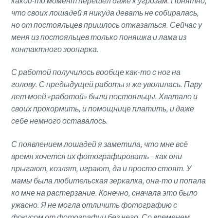
какой-то момент перешёл даже к угрозам. Понятно,
что своих лошадей я никуда девать не собиралась,
но от постояльцев пришлось отказаться. Сейчас у
меня из постояльцев только поняшка и лама из
контактного зоопарка.
С работой получилось вообще как-то с ног на
голову. С предыдущей работы я же уволилась. Пару
лет моей «работой» были постояльцы. Хватало и
своих прокормить, и помощнице платить, и даже
себе немного оставалось.
С появлением лошадей я заметила, что мне всё
время хочется их фотографировать – как они
прыгают, козлят, играют, да и просто стоят. У
мамы была любительская зеркалка, она-то и попала
ко мне на растерзание. Конечно, сначала это было
ужасно. Я не могла отличить фотографию с
фокусом от фотографии без него. Со временем