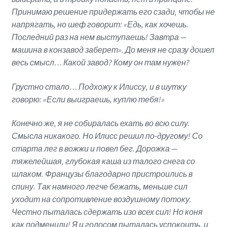
Принимаю решение придержать его сзади, чтобы не
напрягать, но шеф говорит: «Едь, как хочешь.
Последний раз на нем выступаешь! Завтра —
машина в конзавод заберет». До меня не сразу дошел
весь смысл… Какой завод? Кому он там нужен?
Грустно стало… Подхожу к Илиссу, и в шутку
говорю: «Если выиграешь, куплю тебя!»
Конечно же
,
я не собиралась ехать во всю силу.
Смысла никакого. Но Илисс решил по-другому! Со
старта лег в вожжи и повел бег. Дорожка —
тяжелейшая, глубокая каша из талого снега со
шлаком. Французы благодарно пристроились в
спину. Так намного легче бежать, меньше сил
уходит на сопротивление воздушному потоку.
Честно пыталась сдержать изо всех сил! Но коня
как подменили! Я и голосом пыталась успокоить, и