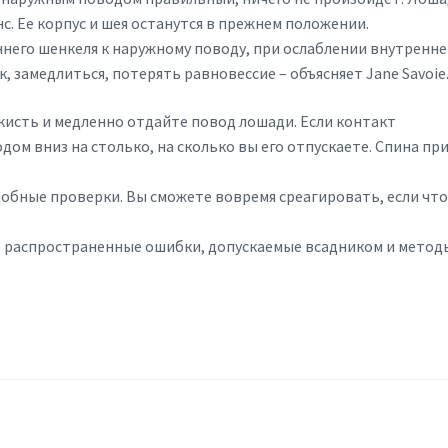
нс. Ее корпус и шея останутся в прежнем положении.
еннего шенкеля к наружному поводу, при ослаблении внутренне
 замедлиться, потерять равновессие – объясняет Jane Savoie
 кисть и медленно отдайте повод лошади. Если контакт
дом вниз на столько, на сколько вы его отпускаете. Спина пр
обные проверки. Вы сможете вовремя среагировать, если чт
 распространенные ошибки, допускаемые всадником и метод