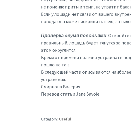
не поменяет ритм и темп, не утратит бала
Если у лошади нет связи от вашего внутр
повода она может искривить шею, затылок,
Проверка двумя поводьями
: Откройте
правильный, лошадь будет тянутся за пово
этом округлится.
Время от времени полезно устраивать под
пошло не так.
В следующей части описываются наиболее
устранения.
Смирнова Валерия
Перевод статьи Jane Savoie
Category:
Useful