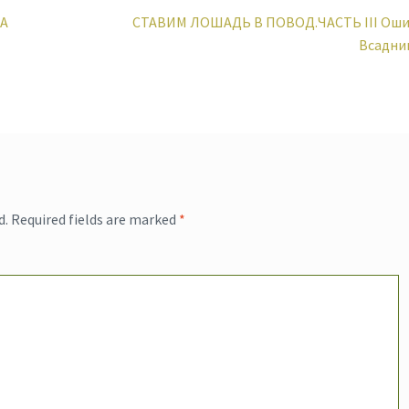
Next
А
СТАВИМ ЛОШАДЬ В ПОВОД.ЧАСТЬ III Оши
post:
Всадник
d.
Required fields are marked
*