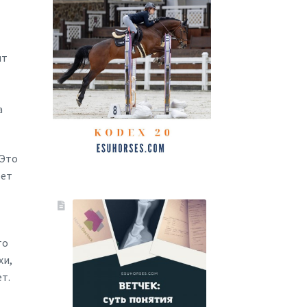
ит
а
 Это
рет
то
хи,
т.