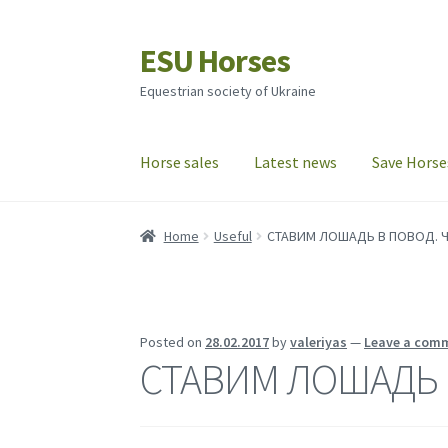
ESU Horses
Skip
Skip
to
to
Equestrian society of Ukraine
navigation
content
Horse sales
Latest news
Save Horse
Home
Useful
СТАВИМ ЛОШАДЬ В ПОВОД. ЧА
Posted on
28.02.2017
by
valeriyas
—
Leave a com
СТАВИМ ЛОШАДЬ В