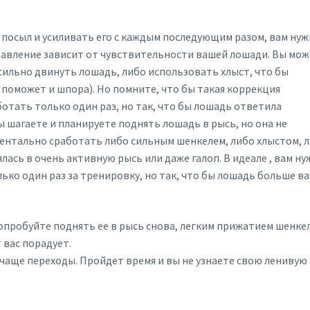
 посыл и усиливать его с каждым последующим разом, вам ну
авление зависит от чувствительности вашей лошади. Вы мож
сильно двинуть лошадь, либо использовать хлыст, что бы
 поможет и шпора). Но помните, что бы такая коррекция
отать только один раз, но так, что бы лошадь ответила
 шагаете и планируете поднять лошадь в рысь, но она не
ментально сработать либо сильным шенкелем, либо хлыстом, 
лась в очень активную рысь или даже галоп. В идеале , вам н
ько один раз за тренировку, но так, что бы лошадь больше ва
попробуйте поднять ее в рысь снова, легким прижатием шенкел
 вас порадует.
чаще переходы. Пройдет время и вы не узнаете свою ленивую