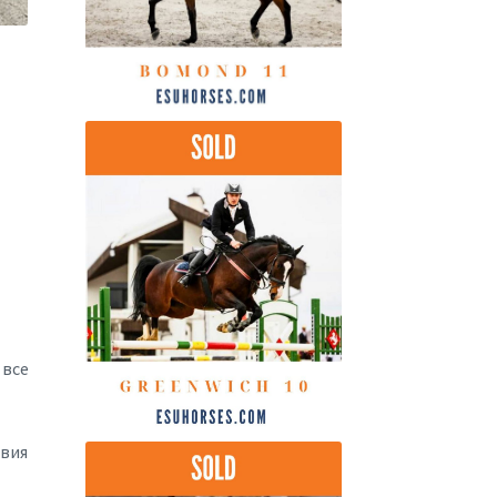
 все
твия