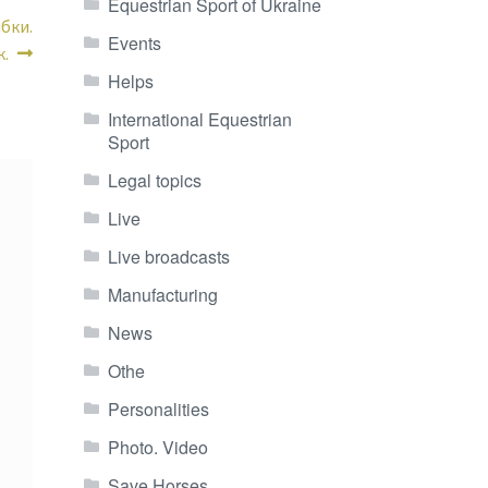
Equestrian Sport of Ukraine
бки.
Events
.
Helps
International Equestrian
Sport
Legal topics
Live
Live broadcasts
Manufacturing
News
Othe
Personalities
Photo. Video
Save Horses