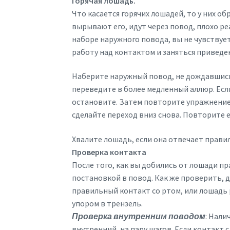
Горячая лошадь.
Что касается горячих лошадей, то у них об
вырывают его, идут через повод, плохо ре
наборе наружного повода, вы не чувствуе
работу над контактом и заняться приведе
Наберите наружный повод, не дождавшись 
переведите в более медленный аллюр. Если
остановите. Затем повторите упражнение,
сделайте переход вниз снова. Повторите е
Хвалите лошадь, если она отвечает прави
Проверка контакта
После того, как вы добились от лошади п
постановкой в повод. Как же проверить, 
правильный контакт со ртом, или лошадь
упором в трензель.
Проверка внутренним поводом
: Нали
внутренний, на пару шагов. Если контакт