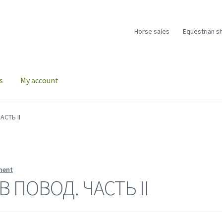
Horse sales
Equestrian s
s
My account
СТЬ II
ment
 ПОВОД. ЧАСТЬ II