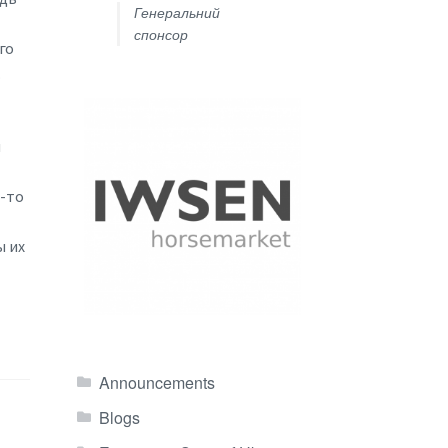
Генеральний
спонсор
го
.
и
о-то
ы их
Announcements
Blogs