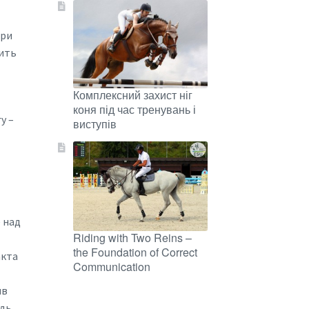
при
жить
Комплексний захист ніг
коня під час тренувань і
у –
виступів
 над
Riding with Two Reins –
the Foundation of Correct
акта
Communication
ив
адь