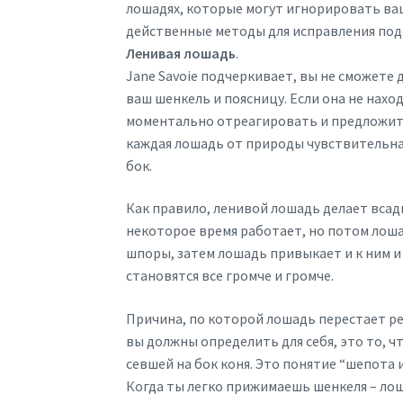
лошадях, которые могут игнорировать ваш
действенные методы для исправления под
Ленивая лошадь
.
Jane Savoie подчеркивает, вы не сможете 
ваш шенкель и поясницу. Если она не нахо
моментально отреагировать и предложит
каждая лошадь от природы чувствительна,
бок.
Как правило, ленивой лошадь делает всад
некоторое время работает, но потом лоша
шпоры, затем лошадь привыкает и к ним и
становятся все громче и громче.
Причина, по которой лошадь перестает ре
вы должны определить для себя, это то, ч
севшей на бок коня. Это понятие “шепота 
Когда ты легко прижимаешь шенкеля – лош