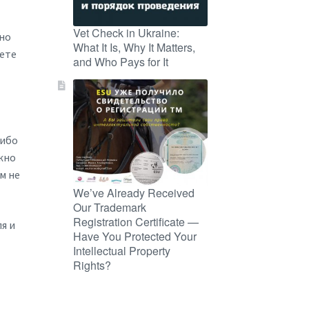
Vet Check in Ukraine:
жно
What It Is, Why It Matters,
ете
and Who Pays for It
либо
ужно
м не
We’ve Already Received
Our Trademark
Registration Certificate —
я и
Have You Protected Your
Intellectual Property
Rights?