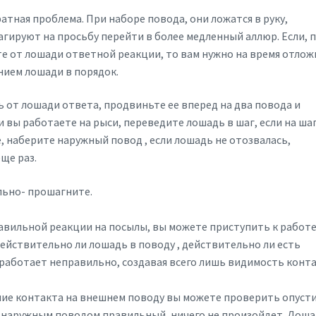
ратная проблема. При наборе повода, они ложатся в руку,
агируют на просьбу перейти в более медленный аллюр. Если, 
те от лошади ответной реакции, то вам нужно на время отло
нием лошади в порядок.
от лошади ответа, продвиньте ее вперед на два повода и
 вы работаете на рыси, переведите лошадь в шаг, если на шаг
 наберите наружный повод , если лошадь не отозвалась,
ще раз.
льно- прошагните.
равильной реакции на посылы, вы можете приступить к работе
действительно ли лошадь в поводу , действительно ли есть
 работает неправильно, создавая всего лишь видимость конт
чие контакта на внешнем поводу вы можете проверить опуст
 с наружным поводом правильный, ничего не произойдет. Лош