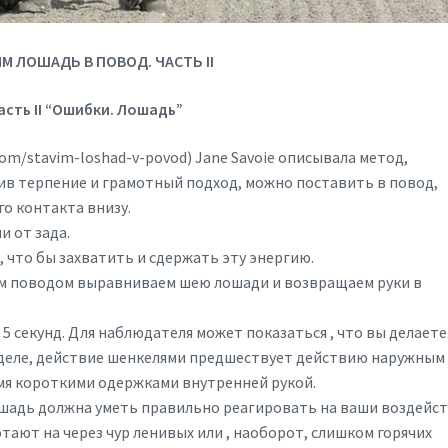
М ЛОШАДЬ В ПОВОД. ЧАСТЬ II
асть II “Ошибки. Лошадь”
com/stavim-loshad-v-povod) Jane Savoie описывала метод,
ив терпение и грамотный подход, можно поставить в повод,
го контакта внизу.
и от зада.
, что бы захватить и сдержать эту энергию.
им поводом выравниваем шею лошади и возвращаем руки в
 5 секунд. Для наблюдателя может показаться , что вы делаете
 деле, действие шенкелями предшествует действию наружным
мя короткими одержками внутренней рукой.
шадь должна уметь правильно реагировать на ваши воздейс
ботают на через чур ленивых или , наоборот, слишком горячих