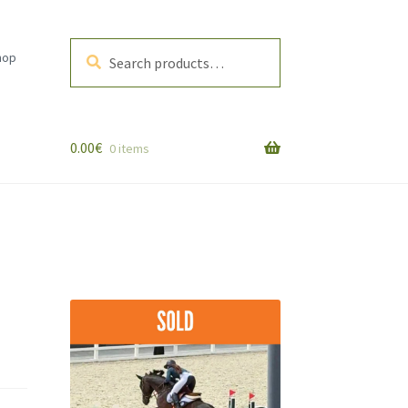
Search
Search
hop
for:
0.00
€
0 items