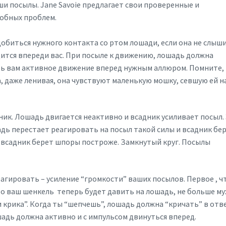
и посылы. Jane Savoie предлагает свои проверенные и
обных проблем.
добиться нужного контакта со ртом лошади, если она не слыш
дится впереди вас. При посыле к движению, лошадь должна
ь вам активное движение вперед нужным аллюром. Помните,
 даже ленивая, она чувствуют маленькую мошку, севшую ей н
ник. Лошадь двигается неактивно и всадник усиливает посыл.
дь перестает реагировать на посыл такой силы и всадник бе
 всадник берет шпоры построже. Замкнутый круг. Посылы
агировать – усиление “громкости” ваших посылов. Первое , ч
то ваш шенкель теперь будет давить на лошадь, не больше му
и крика”. Когда ты “шепчешь”, лошадь должна “кричать” в отве
адь должна активно и с импульсом двинуться вперед.