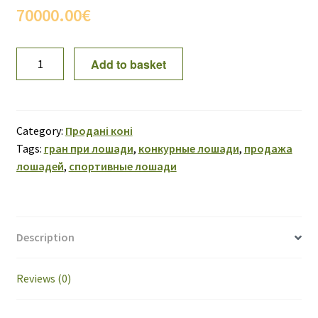
70000.00
€
ПРОДАНО!
Add to basket
Zalp
KWPN
2010
quantity
Category:
Продані коні
Tags:
гран при лошади
,
конкурные лошади
,
продажа
лошадей
,
спортивные лошади
Description
Reviews (0)