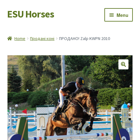
ESU Horses
Skip
Skip
Menu
to
to
navigation
content
Horse sales
Home
Продані коні
ПРОДАНО! Zalp KWPN 2010
Latest news
Save Horses
My account