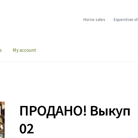
Horse sales
Equestrian s
s
My account
ПРОДАНО! Выкуп
02