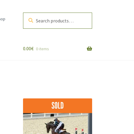
Search
Search
hop
for:
0.00
€
0 items