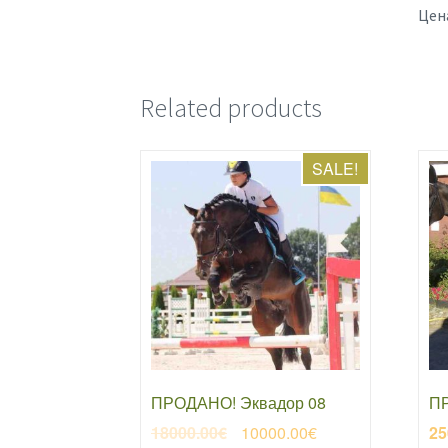
Цена
Related products
SALE!
ПРОДАНО! Эквадор 08
ПР
Original
Current
18000.00
€
10000.00
€
25