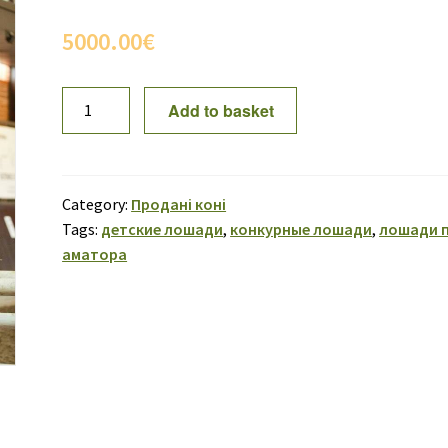
5000.00
€
ПРОДАНО!
Add to basket
Выкуп
02
quantity
Category:
Продані коні
Tags:
детские лошади
,
конкурные лошади
,
лошади 
аматора