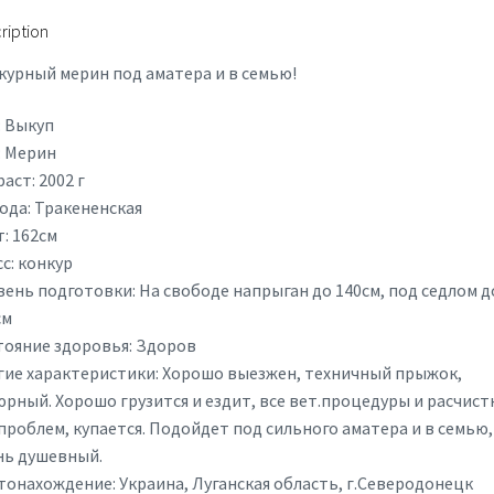
ription
курный мерин под аматера и в семью!
: Выкуп
: Мерин
аст: 2002 г
ода: Тракененская
: 162см
с: конкур
вень подготовки: На свободе напрыган до 140см, под седлом д
см
тояние здоровья: Здоров
гие характеристики: Хорошо выезжен, техничный прыжок,
юрный. Хорошо грузится и ездит, все вет.процедуры и расчист
проблем, купается. Подойдет под сильного аматера и в семью,
нь душевный.
тонахождение: Украина, Луганская область, г.Северодонецк