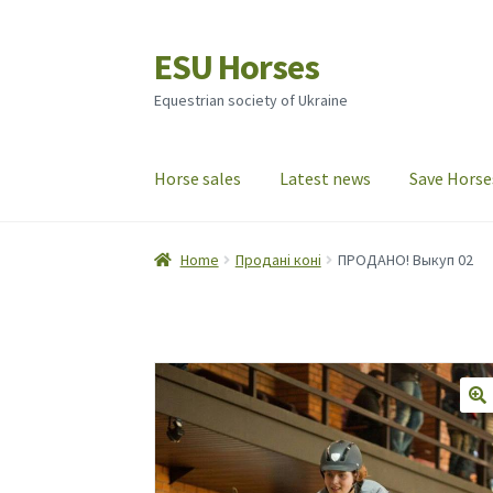
ESU Horses
Skip
Skip
to
to
Equestrian society of Ukraine
navigation
content
Horse sales
Latest news
Save Horse
Home
Продані коні
ПРОДАНО! Выкуп 02