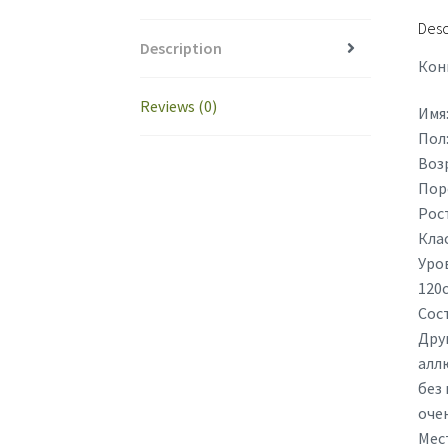
Desc
Description
Кон
Reviews (0)
Имя
Пол
Возр
Пор
Рост
Клас
Уро
120
Сос
Дру
алл
без 
оче
Мес